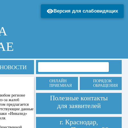
Версия для слабовидящих
А
АЕ
НОВОСТИ
ОНЛАЙН
ПОРЯДОК
ПРИЕМНАЯ
ОБРАЩЕНИЯ
 любом регионе
Полезные контакты
из-за жалоб
для заявителей
ом предлагается
ветствующие данные
знаки «Инвалид»
иля.
г. Краснодар,
Общественной