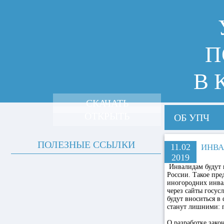
П
В 
СКАЧАТЬ
ОТКРЫТЬ
ОБ УПЧ
ПОЛЕЗНЫЕ ССЫЛКИ
11.02
ИНВА
2019
Инвалидам будут в
России. Такое пре
иногородних инвал
через сайты госус
будут вноситься в
станут лишними: п
О разработке зако