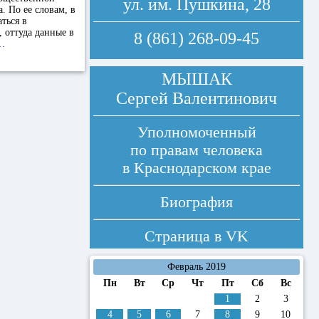
ул. им. Пушкина, 28
 По ее словам, в
ться в
 оттуда данные в
8 (861) 268-09-45
…
МЫШАК
Сергей Валентинович
Уполномоченный
по правам человека
в Краснодарском крае
Биография
Страница в
VK
Февраль 2019
Пн
Вт
Ср
Чт
Пт
Сб
Вс
1
2
3
4
5
6
7
8
9
10