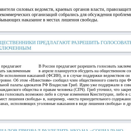
вители силовых ведомств, краевых органов власти, правозащит
некоммерческих организаций собрались для обсуждения проблем
бывающих наказание в местах лишения свободы.
ЩЕСТВЕННИКИ ПРЕДЛАГАЮТ РАЗРЕШИТЬ ГОЛОСОВАТ
КЛЮЧЕННЫМ
В России предлагают разрешить голосовать заключ
в апреле планируется обсудить на общественном со
бе исполнения наказаний (ФСИН), и в случае поддержки ведомством он
 уровне. Об этом «Известиям» сообщил член общественного совета при 
ьной палаты адвокатов РФ Владислав Гриб. Идею уже поддержали в сове
ажданского общества и правам человека (СПЧ). Гриб уточнил, что закре
а голосовать возможно либо в случае изменения Конституции, либо в с
мест лишения свободы» в, например, «места принудительного содержани
ганах, исполняющих уголовные наказания в виде лишения свободы» и др
ЕЧАЛОВ ПРИЗВАЛ РАЗДЕЛИТЬ НКО НА «СОЦИАЛЬНО-