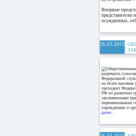
Впервые предста
представители 
осужденных, от
26.03.2015
ОБ
ЗА
Федеральной служ
на более высоком
президент Федерал
РФ по развитию гр
заключенными прав
переименования «
учреждениях и ор
далее…
26.03.2015
БР