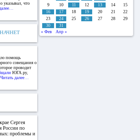
о указывал, что
9
10
11
12
13
14
15
 далее…
16
17
18
19
20
21
22
23
24
25
26
27
28
29
30
31
 НАЧНЕТ
« Фев
Апр »
ную помощь
торного совещания о
оторое проводит
бщали
ЮГА.ру,
.
Читать далее…
крае Сергея
я России по
ных: проблемы и