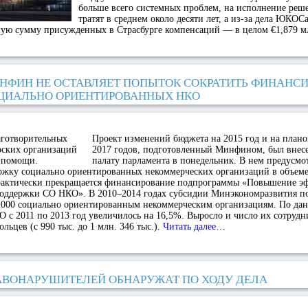
больше всего системных проблем, на исполнение ре
тратят в среднем около десяти лет, а из-за дела ЮКО
ную сумму присужденных в Страсбурге компенсаций — в целом €1,879 м
НФИН НЕ ОСТАВЛЯЕТ ПОПЫТОК СОКРАТИТЬ ФИНАНС
ЦИАЛЬНО ОРИЕНТИРОВАННЫХ НКО
Проект изменений бюджета на 2015 год и на план
2017 годов, подготовленный Минфином, был вне
палату парламента в понедельник. В нем предусм
ржку социально ориентированных некоммерческих организаций в объеме
рактически прекращается финансирование подпрограммы «Повышение э
поддержки СО НКО». В 2010–2014 годах субсидии Минэкономразвития по
2000 социально ориентированным некоммерческим организациям. По дан
 с 2011 по 2013 год увеличилось на 16,5%. Выросло и число их сотрудни
ольцев (с 990 тыс. до 1 млн. 346 тыс.).
Читать далее…
АВОНАРУШИТЕЛЕЙ ОБНАРУЖАТ ПО ХОДУ ДЕЛА