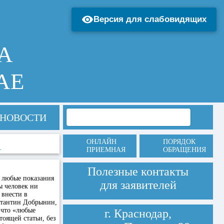
Версия для слабовидящих
А
АЕ
НОВОСТИ
ОНЛАЙН
ПОРЯДОК
А
ПРИЕМНАЯ
ОБРАЩЕНИЯ
Полезные контакты
 любые показания
для заявителей
ы человек ни
 внести в
стантин Добрынин,
 что «любые
г. Краснодар,
тоящей статьи, без