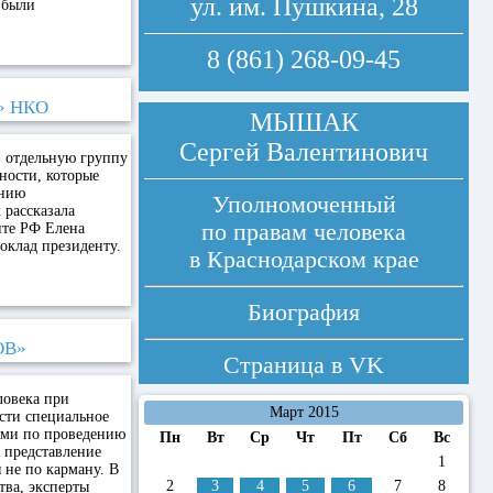
ул. им. Пушкина, 28
 были
8 (861) 268-09-45
» НКО
МЫШАК
Сергей Валентинович
в отдельную группу
ности, которые
ению
Уполномоченный
 рассказала
по правам человека
нте РФ Елена
оклад президенту.
в Краснодарском крае
Биография
ОВ»
Страница в
VK
ловека при
Март 2015
сти специальное
ями по проведению
Пн
Вт
Ср
Чт
Пт
Сб
Вс
 представление
1
 не по карману. В
2
3
4
5
6
7
8
тва, эксперты