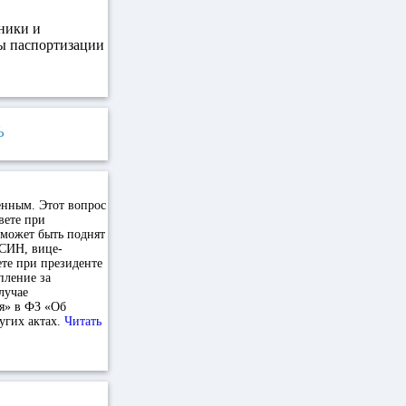
ники и
ы паспортизации
Ь
енным. Этот вопрос
вете при
 может быть поднят
ФСИН, вице-
те при президенте
пление за
лучае
я» в ФЗ «Об
угих актах.
Читать