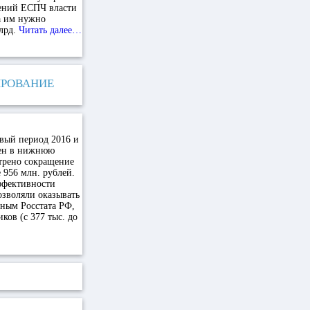
шений ЕСПЧ власти
Са им нужно
лрд.
Читать далее…
ИРОВАНИЕ
овый период 2016 и
сен в нижнюю
отрено сокращение
 956 млн. рублей.
ффективности
зволяли оказывать
ным Росстата РФ,
ков (с 377 тыс. до