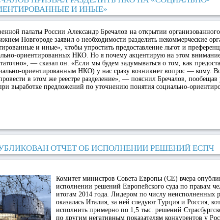
ИЕНТИРОВАННЫЕ И ИНЫЕ»
венной палаты России Александр Бречалов на открытии организованног
ижнем Новгороде заявил о необходимости разделить некоммерческие орг
ированные и иные», чтобы упростить предоставление льгот и преференц
ально-ориентированных НКО. Но я почему акцентирую на этом внимани
таточно», — сказал он. «Если мы будем задумываться о том, как предоста
иально-ориентированным НКО) у нас сразу возникнет вопрос — кому. В
провести в этом же реестре разделение», — пояснил Бречалов, пообещав
 при выработке предложений по уточнению понятия социально-ориенти
УБЛИКОВАН ОТЧЕТ ОБ ИСПОЛНЕНИИ РЕШЕНИЙ ЕСПЧ
Комитет министров Совета Европы (СЕ) вчера опублик
исполнении решений Европейского суда по правам че
итогам 2014 года. Лидером по числу неисполненных 
оказалась Италия, за ней следуют Турция и Россия, к
исполнить примерно по 1,5 тыс. решений Страсбургск
по другим негативным показателям конкурентов у Рос