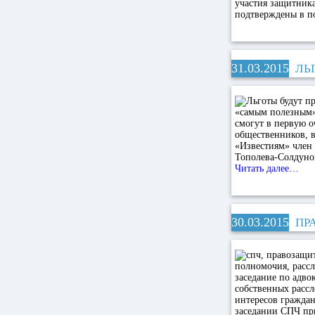
участия защитника
подтверждены в п
31.03.2015
ЛЬ
смогут в первую о
общественников, в
«Известиям» член 
Тополева-Солдунов
Читать далее…
30.03.2015
ПР
заседание по адв
собственных рассл
интересов граждан
заседании СПЧ при