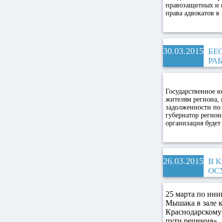
правозащитных и 
права адвокатов 
30.03.2015
БЕ
РА
Государственное ю
жителям региона, 
задолженности по 
губернатор регион
организация будет
26.03.2015
В 
ОС
25 марта по ини
Мышака в зале 
Краснодарскому 
пути решения».