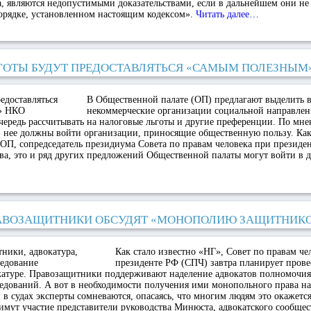
, являются недопустимыми доказательствами, если в дальнейшем они не
орядке, установленном настоящим кодексом».
Читать далее…
ГОТЫ БУДУТ ПРЕДОСТАВЛЯТЬСЯ «САМЫМ ПОЛЕЗНЫМ
В Общественной палате (ОП) предлагают выделить 
некоммерческие организации социальной направлен
чередь рассчитывать на налоговые льготы и другие преференции. По мн
 нее должны войти организации, приносящие общественную пользу. Как
ОП, сопредседатель президиума Совета по правам человека при президе
а, это и ряд других предложений Общественной палаты могут войти в д
АВОЗАЩИТНИКИ ОБСУДЯТ «МОНОПОЛИЮ ЗАЩИТНИК
Как стало известно «НГ», Совет по правам че
президенте РФ (СПЧ) завтра планирует прове
окатуре. Правозащитники поддерживают наделение адвокатов полномочи
едований. А вот в необходимости получения ими монопольного права на
 в судах эксперты сомневаются, опасаясь, что многим людям это окажется
мут участие представители руководства Минюста, адвокатского сообщес