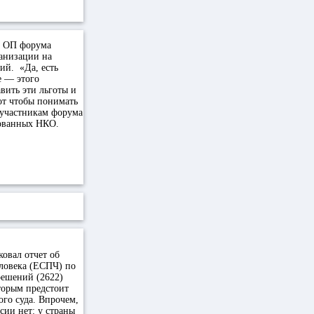
о ОП форума
анизации на
ий. «Да, есть
е — этого
вить эти льготы и
от чтобы понимать
 участникам форума
рованных НКО.
овал отчет об
ловека (ЕСПЧ) по
решений (2622)
оторым предстоит
ого суда. Впрочем,
сии нет: у страны