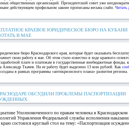
иных общественных организаций. Президентский совет уже неоднократн
в ныне действующем профильном законе прописаны весьма слабо.
Читать
СПЛАТНОЕ КРАЕВОЕ ЮРИДИЧЕСКОЕ БЮРО НА КУБАНИ
БОТАТЬ В МАЕ
ридическое бюро Краснодарского края, которые будет оказывать бесплат
начнет свою работу в мае. Об этом стало известно в ходе краевого селек
заработной плате и платежам в государственные внебюджетные фонды, к
а Александр Ткачев. На ее работу будет выделено 13 млн рублей. Как
соо
 создана в рамках программы «антикризисного плана» развития региона
КРАСНОДАРЕ ОБСУДИЛИ ПРОБЛЕМЫ ПАСПОРТИЗАЦИИ
УЖДЕННЫХ
циативе Уполномоченного по правам человека в Краснодарском 
коллегий Управления Федеральной службы исполнения наказани
краю состоялся круглый стол на тему: «Паспортизация осужден