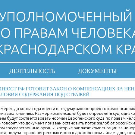
УПОЛНОМОЧЕННЫЙ
О ПРАВАМ ЧЕЛОВЕК
 КРАСНОДАРСКОМ КР
ДЕЯТЕЛЬНОСТЬ
ДОКУМЕНТЫ
НЮСТ РФ ГОТОВИТ ЗАКОН О КОМПЕНСАЦИЯХ ЗА Н
ЛОВИЯ СОДЕРЖАНИЯ ПОД СТРАЖЕЙ
мерен до конца года внести в Госдуму законопроект о компенсация
ния заключенных. Размер компенсаций будет определять суд, однак
ммы будут соответствовать нормам Европейского суда по правам чело
говорят, что документ призван остановить поток жалоб от российски
том государственные органы, которые заплатят компенсации за нен
ия, получат право регрессных исков к должностным лицам, допуст