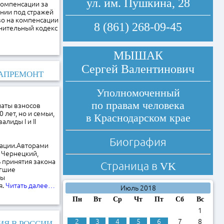
ул. им. Пушкина, 28
компенсации за
нии под стражей
во на компенсации
8 (861) 268-09-45
нительный кодекс
МЫШАК
Сергей Валентинович
КАПРЕМОНТ
Уполномоченный
по правам человека
латы взносов
лет, но и семьи,
в Краснодарском крае
лиды I и II
Биография
ации.Авторами
 Чернецкий,
 принятия закона
Страница в
VK
игшие
пы
я.
Читать далее…
Июль 2018
Пн
Вт
Ср
Чт
Пт
Сб
Вс
1
2
3
4
5
6
7
8
ИЯ В РОССИИ