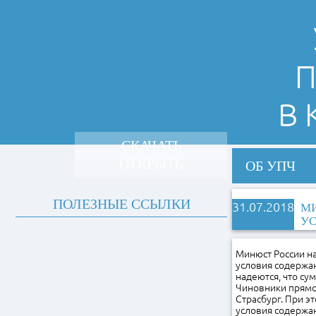
П
В
СКАЧАТЬ
ОТКРЫТЬ
ОБ УПЧ
ПОЛЕЗНЫЕ ССЫЛКИ
31.07.2018
МИ
УС
Минюст России на
условия содержа
надеются, что су
Чиновники прямо 
Страсбург. При э
условия содержан