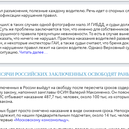
л разъяснения, полезные каждому водителю. Речь идет о спорных с
офиксации нарушения правил.
шил: в таких случаях одной фотографии мало. И ГИБДД, и судьи до
Суть же проблемы заключается в том, что именно для собственнико
ерушимого правила презумпции невиновности. То есть в случае вын
казать, что ничего не нарушал. Практика наказания водителей разви
, и некоторые инспекторы ГАИ, а также судьи считают, что бремя до
и нарушении правил лежит на самом водителе. Однако Верховный су
 ситуацию.
Читать далее…
СЯЧИ РОССИЙСКИХ ЗАКЛЮЧЕННЫХ ОСВОБОДЯТ РАН
ключенных в России выйдут на свободу после пересчета сроков соде
у закону, напомнил замглавы ФСИН Валерий Максименко. Он поясни
С отбывают наказание 487,7 тыс. человек, около 100 тыс. из которы
закона.
ных будет просто смягчено наказание в виде снижения срока. Непос
лежит, по нашим предварительным подсчетам, около 14 тыс. челов
нтервью
«Московскому комсомольцу»
.