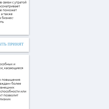
 связи с утратой
ассматривает
ие поможет
 а также
в бизнес-
ить
ЫТЬ ПРИНЯТ
особных и
ки, касающиеся
ях повышения
раждан» более
т внешних
способности или
кт позволит
близких