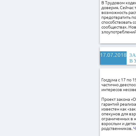
В Трудовом кодек
доверия. Сейчас 
возможность рас
предотвратить п
способствовать с
сообществах. Но
злоупотреблений
17.07.2018
ЗА
В 
Госдума с 17 по 
частично дееспо
интересов несове
Проект закона «
гарантий реализ
известен как «за
опекунов для вз
ограниченных в н
взрослым и детям
родственников.
Ч