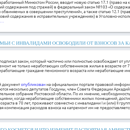
зработанный Минюстом России, вводит новую статью 17.1 (право на 
ий содержания под стражей) в федеральный закон №103 «О содержа
обвиняемых в совершении преступлений», а также статью 12.1 (пра
ловий содержания в исправительных учреждениях) в Уголовно-испол
е…
МЬИ С ИНВАЛИДАМИ ОСВОБОДИЛИ ОТ ВЗНОСОВ ЗА 
одписал закон, который частично или полностью освобождает от уп
емонт не только неработающих собственников жилья в возрасте от 70 
работающие граждане пенсионного возраста или неработающие инва
й документ
опубликован
на официальном портале правовой информ
ются несколько депутатов Госдумы, член Совета Федерации Аркадий
тельное собрание Ростовской области. По их мнению, необходимость
уациями, когда неработающие собственники жилых помещений, дост
зраста в 70 лет, проживают совместно с инвалидами I и (или) II груп
я компенсация расходов взноса на капремонт им не предоставляетс
ГО КОСНЕТСЯ И ЧТО ИЗМЕНИТ ПАСПОРТНАЯ АМНИСТ