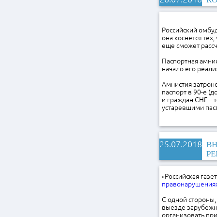
Российский омбуд
она коснется тех
еще сможет расс
Паспортная амнис
начало его реал
Амнистия затроне
паспорт в 90-е (
и граждан СНГ – 
устаревшими пасп
25.07.2018
ВН
Р
«Российская газ
правонарушения
С одной стороны,
выезде зарубежны
организовать при