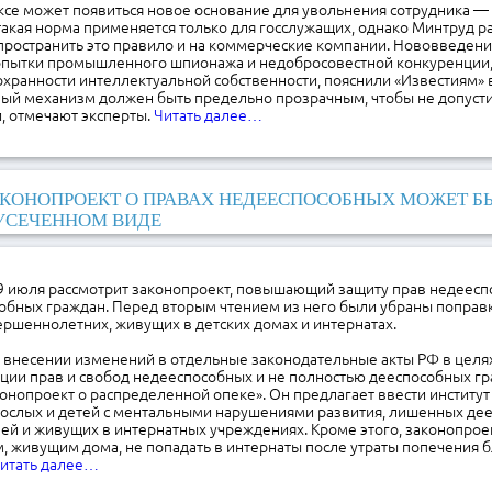
се может появиться новое основание для увольнения сотрудника — в
такая норма применяется только для госслужащих, однако Минтруд р
пространить это правило и на коммерческие компании. Нововведен
опытки промышленного шпионажа и недобросовестной конкуренции,
охранности интеллектуальной собственности, пояснили «Известиям» 
вый механизм должен быть предельно прозрачным, чтобы не допуст
, отмечают эксперты.
Читать далее…
КОНОПРОЕКТ О ПРАВАХ НЕДЕЕСПОСОБНЫХ МОЖЕТ Б
УСЕЧЕННОМ ВИДЕ
19 июля рассмотрит законопроект, повышающий защиту прав недеесп
собных граждан. Перед вторым чтением из него были убраны поправ
ршеннолетних, живущих в детских домах и интернатах.
О внесении изменений в отдельные законодательные акты РФ в цел
ации прав и свобод недееспособных и не полностью дееспособных г
конопроект о распределенной опеке». Он предлагает ввести институ
рослых и детей с ментальными нарушениями развития, лишенных дее
ей и живущих в интернатных учреждениях. Кроме этого, законопрое
, живущим дома, не попадать в интернаты после утраты попечения 
итать далее…