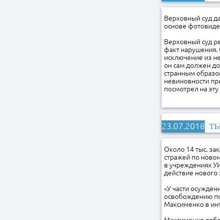
Верховный суд да
основе фотовиде
Верховный суд ре
факт нарушения. 
исключение из н
он сам должен до
странным образом
невиновности пр
посмотрел на эту
23.07.2018
ТЫ
Около 14 тыс. за
стражей по новом
в учреждениях УИ
действие нового 
«У части осужден
освобождению под
Максименко в и