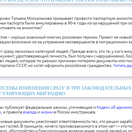
смен Татьяна Москалькова призывает провести паспортную амнисти
, чьи паспорта были аннулированы в 90-е годы из-за нарушений при 
читывать на амнистию?
тия – хорошо знакомый многим россиянам термин. Проект не новый,
изации возможно из-за устранения несовершенств в миграционном з
т сразу несколько категорий людей. Прежде всего, это те, у кого ан
документ, удостоверяющий личность, был получен с нарушениями). Ко
тех людей, которые по разным причинам потеряли документы или по
ортами СССР, но хотят оформить российское гражданство.
Читать д
ЕСЕНЫ ИЗМЕНЕНИЯ СРАЗУ В ТРИ ЗАКОНОДАТЕЛЬНЫХ 
ЕГУЛИРУЮЩИХ МИГРАЦИЮ
ета» публикует федеральные законы, уточняющие и
Кодекс об админи
х
, и правила
въезда
и
жизни
в России иностранцев.
 новые документы ужесточают ответственность тех, кто решил зарабо
х гостей. В принципе, ничего противозаконного в этом нет — кто-т
езд, обустройство и благополучное возвращение домой людей из др