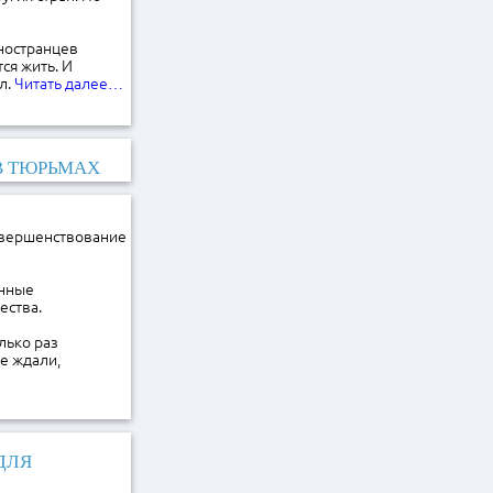
ностранцев
ся жить. И
л.
Читать далее…
В ТЮРЬМАХ
овершенствование
енные
ества.
лько раз
е ждали,
ДЛЯ