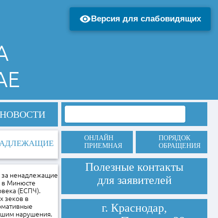
Версия для слабовидящих
А
АЕ
НОВОСТИ
ОНЛАЙН
ПОРЯДОК
ЕНАДЛЕЖАЩИЕ
ПРИЕМНАЯ
ОБРАЩЕНИЯ
Полезные контакты
х за ненадлежащие
для заявителей
о в Минюсте
века (ЕСПЧ).
х зеков в
г. Краснодар,
ормативные
ившим нарушения.