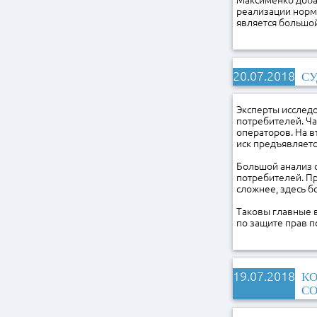
Максименко добав
реализации норм
является большой
20.07.2018
СУ
Эксперты исследо
потребителей. Ч
операторов. На в
иск предъявляетс
Большой анализ с
потребителей. Пр
сложнее, здесь 
Таковы главные 
по защите прав п
19.07.2018
КО
СО