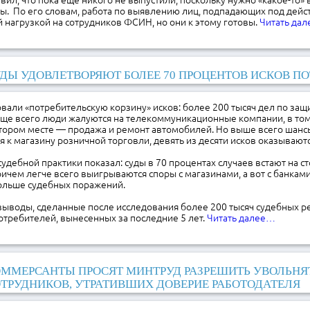
ил, что пока еще никого не выпустили, поскольку нужно «какое-то» 
ы. По его словам, работа по выявлению лиц, подпадающих под дейс
 нагрузкой на сотрудников ФСИН, но они к этому готовы.
Читать да
ДЫ УДОВЛЕТВОРЯЮТ БОЛЕЕ 70 ПРОЦЕНТОВ ИСКОВ П
вали «потребительскую корзину» исков: более 200 тысяч дел по защ
аще всего люди жалуются на телекоммуникационные компании, в том
тором месте — продажа и ремонт автомобилей. Но выше всего шансы
я к магазину розничной торговли, девять из десяти исков оказываю
удебной практики показал: суды в 70 процентах случаев встают на с
ичем легче всего выигрываются споры с магазинами, а вот с банкам
больше судебных поражений.
выводы, сделанные после исследования более 200 тысяч судебных р
отребителей, вынесенных за последние 5 лет.
Читать далее…
ММЕРСАНТЫ ПРОСЯТ МИНТРУД РАЗРЕШИТЬ УВОЛЬНЯ
ТРУДНИКОВ, УТРАТИВШИХ ДОВЕРИЕ РАБОТОДАТЕЛЯ