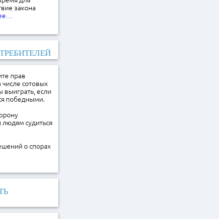
время для
твие закона
лее…
ОТРЕБИТЕЛЕЙ
ите прав
 числе сотовых
 выиграть, если
тся победными.
торону
и людям судиться
ешений о спорах
ТЬ