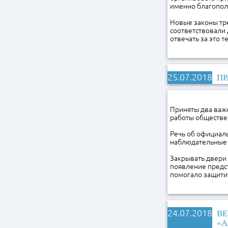
именно благопол
Новые законы тр
соответствовали 
отвечать за это т
25.07.2018
ПР
Приняты два важ
работы обществе
Речь об официал
наблюдательные 
Закрывать двери
появление предст
помогало защити
24.07.2018
ВЕ
«А