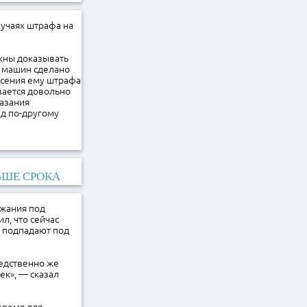
лучаях штрафа на
лжны доказывать
в машин сделано
есения ему штрафа
вается довольно
казания
д по-другому
ЬШЕ СРОКА
ржания под
л, что сейчас
х подпадают под
редственно же
ек», — сказал