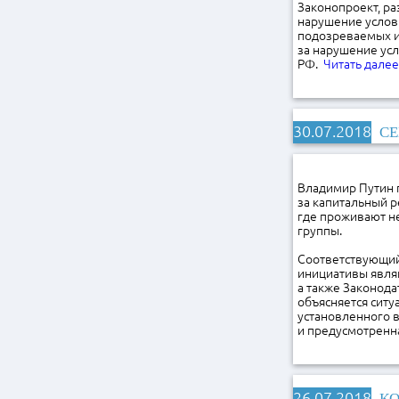
Законопроект, ра
нарушение услов
подозреваемых и 
за нарушение ус
РФ.
Читать дале
30.07.2018
СЕ
Владимир Путин п
за капитальный р
где проживают не
группы.
Соответствующи
инициативы явля
а также Законода
объясняется сит
установленного во
и предусмотренна
26.07.2018
КО