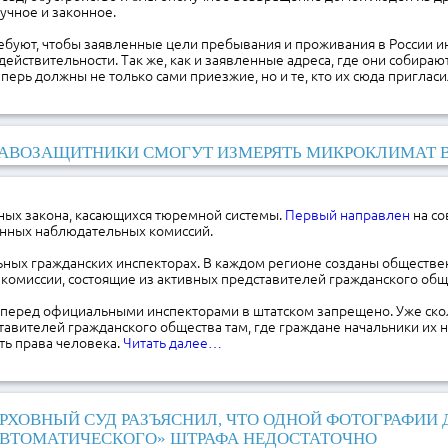
учное и законное.
ебуют, чтобы заявленные цели пребывания и проживания в России и
действительности. Так же, как и заявленные адреса, где они собирают
еперь должны не только сами приезжие, но и те, кто их сюда пригласи
АВОЗАЩИТНИКИ СМОГУТ ИЗМЕРЯТЬ МИКРОКЛИМАТ 
ных закона, касающихся тюремной системы.
Первый направлен
на с
нных наблюдательных комиссий.
ьных гражданских инспекторах. В каждом регионе созданы обществ
комиссии, состоящие из активных представителей гражданского общ
 перед официальными инспекторами в штатском запрещено. Уже ско
авителей гражданского общества там, где граждане начальники их н
ть права человека.
Читать далее…
РХОВНЫЙ СУД РАЗЪЯСНИЛ, ЧТО ОДНОЙ ФОТОГРАФИИ 
ВТОМАТИЧЕСКОГО» ШТРАФА НЕДОСТАТОЧНО