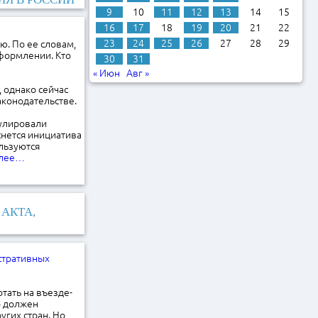
9
10
11
12
13
14
15
16
17
18
19
20
21
22
23
24
25
26
27
28
29
ю. По ее словам,
оформлении. Кто
30
31
« Июн
Авг »
 однако сейчас
аконодательстве.
нулировали
снется инициатива
льзуются
алее…
АКТА,
стративных
тать на въезде-
о должен
угих стран. Но