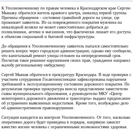
К Уполномоченному по правам человека в Краснодарском крае Сергею
Мышаку обратился житель краевого центра, инвалид первой группы.
Причина обращения – состояние гравийной дороги на улице, где
проживает заявитель. Из-за поврежденного покрытия мужчина на
инвалидной коляске не может самостоятельно добраться до
поликлиники, аптеки и магазинов, что фактически лишает его доступа
к объектам социальной и бытовой инфраструктуры.
До обращения к Уполномоченному заявитель пытался самостоятельно
решить вопрос через городскую администрацию, однако ему сообщили,
что капитальный ремонт улицы отложен на неопределенный срок.
Посчитав такое решение нарушением своих прав, гражданин направил
жалобу региональному омбудсмену.
Сергей Мышак обратился в прокуратуру Краснодара. В ходе проверки с
участием сотрудников Госавтоинспекции зафиксированы нарушения
требований к эксплуатационному состоянию дорожного покрытия. По
результатам проверки прокуратура внесла представление заместителю
главы муниципального образования, а руководителю МКУ «Центр
мониторинга дорожного движения и транспорта» выдано предписание
об устранении выявленных недостатков. Кроме того, возбуждено дело
об административном правонарушении.
Ситуация находится на контроле Уполномоченного. От того, насколько
оперативно дорога будет приведена в порядок, напрямую зависит
качество жизни человека с ограниченными возможностями здоровья.