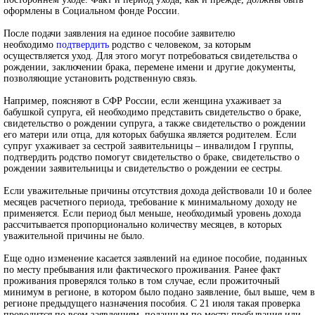
оформлены в Социальном фонде России.
После подачи заявления на единое пособие заявителю
необходимо
подтвердить
родство с человеком, за которым
осуществляется уход. Для этого могут потребоваться свидетельства о
рождении, заключении брака, перемене имени и другие документы,
позволяющие установить родственную связь.
Например, поясняют в СФР России, если женщина ухаживает за
бабушкой супруга, ей необходимо представить свидетельство о браке,
свидетельство о рождении супруга, а также свидетельство о рождении
его матери или отца, для которых бабушка является родителем. Если
супруг ухаживает за сестрой заявительницы – инвалидом I группы,
подтвердить родство помогут свидетельство о браке, свидетельство о
рождении заявительницы и свидетельство о рождении ее сестры.
Если уважительные причины отсутствия дохода действовали 10 и более
месяцев расчетного периода, требование к минимальному доходу не
применяется. Если период был меньше, необходимый уровень дохода
рассчитывается пропорционально количеству месяцев, в которых
уважительной причины не было.
Еще одно изменение касается заявлений на единое пособие, поданных
по месту пребывания или фактического проживания. Ранее факт
проживания проверялся только в том случае, если прожиточный
минимум в регионе, в котором было подано заявление, был выше, чем в
регионе предыдущего назначения пособия. С 21 июля такая проверка
проводится по всем заявлениям, поданным по месту пребывания или