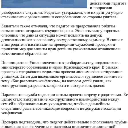
действиями педагога
и попросили
разобраться в ситуации. Родители утверждали, что их дети регулярно
сталкивались с унижениями и оскорблениями со стороны учителя.
Заявители также отмечали, что педагог не предоставляла ребятам
возможности исправить текущие оценки. Это вызывало у взрослых
опасения, что данная ситуация может повлиять на допуск
девятиклассников к основному государственному экзамену. В связи с
этим родители настаивали на проведении служебной проверки и
принятии мер для защиты прав детей на уважительное отношение и
качественное образование.
По инициативе Уполномоченного к разбирательству подключилось
министерство образования и науки Краснодарского края. В рамках
проверки специалисты ведомства провели анонимное анкетирование
учащихся. Затем для школьников организовали групповое занятие на
тему «Как разрешать конфликты», на котором детей учили, как
конструктивно разрешать конфликты и выстраивать диалог.
Параллельно служба медиации школы провела встречу с родителями. Ее
целью стало выстраивание конструктивного взаимодействия между
семьей и образовательным учреждением, чтобы в дальнейшем
оперативно решать возникающие вопросы и не допускать эскалации
конфликтов.
Проверка подтвердила, что педагог действительно использовала грубые
выражения в адрес ученика и нарушила положения должностной