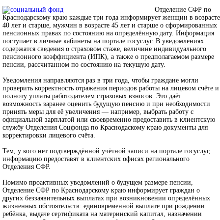
Отделение СФР по
Краснодарскому краю каждые три года информирует женщин в возрасте
40 лет и старше, мужчин в возрасте 45 лет и старше о сформированных
пенсионных правах по состоянию на определённую дату. Информация
поступает в личные кабинеты на портале госуслуг. В уведомлениях
содержатся сведения о страховом стаже, величине индивидуального
пенсионного коэффициента (ИПК), а также о предполагаемом размере
пенсии, рассчитанном по состоянию на текущую дату.
Уведомления направляются раз в три года, чтобы граждане могли
проверить корректность отражения периодов работы на лицевом счёте и
полноту уплаты работодателем страховых взносов. Это даёт
возможность заранее оценить будущую пенсию и при необходимости
принять меры для её увеличения — например, выбрать работу с
официальной зарплатой или своевременно предоставить в клиентскую
службу Отделения Соцфонда по Краснодаскому краю документы для
корректировки лицевого счёта.
Тем, у кого нет подтверждённой учётной записи на портале госуслуг,
информацию предоставят в клиентских офисах регионального
Отделения СФР.
Помимо проактивных уведомлений о будущем размере пенсии,
Отделение СФР по Краснодарскому краю информирует граждан о
других беззаявительных выплатах при возникновении определённых
жизненных обстоятельств: единовременной выплате при рождении
ребёнка, выдаче сертификата на материнский капитал, назначении