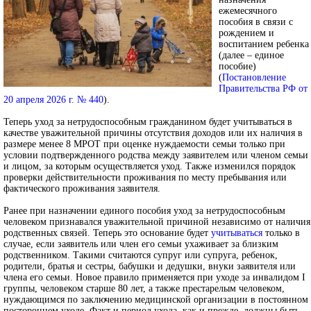
ежемесячного
пособия в связи с
рождением и
воспитанием ребенка
(далее – единое
пособие)
(
Постановление
Правительства РФ от
20 апреля 2026 г. № 440
).
Теперь уход за нетрудоспособным гражданином будет учитываться в
качестве уважительной причины отсутствия доходов или их наличия в
размере менее 8 МРОТ при оценке нуждаемости семьи только при
условии подтвержденного родства между заявителем или членом семьи
и лицом, за которым осуществляется уход. Также изменился порядок
проверки действительности проживания по месту пребывания или
фактического проживания заявителя.
Ранее при назначении единого пособия уход за нетрудоспособным
человеком признавался уважительной причиной независимо от наличия
родственных связей. Теперь это основание будет
учитываться
только в
случае, если заявитель или член его семьи ухаживает за близким
родственником. Такими считаются супруг или супруга, ребенок,
родители, братья и сестры, бабушки и дедушки, внуки заявителя или
члена его семьи. Новое правило применяется при уходе за инвалидом I
группы, человеком старше 80 лет, а также престарелым человеком,
нуждающимся по заключению медицинской организации в постоянном
постороннем уходе. Факт и период ухода, как и прежде, должны быть