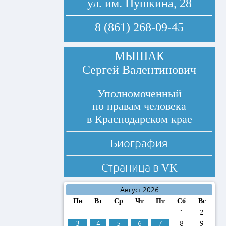
ул. им. Пушкина, 28
8 (861) 268-09-45
МЫШАК
Сергей Валентинович
Уполномоченный
по правам человека
в Краснодарском крае
Биография
Страница в
VK
Август 2026
Пн
Вт
Ср
Чт
Пт
Сб
Вс
1
2
3
4
5
6
7
8
9