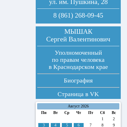
ул. им. Пушкина, 28
8 (861) 268-09-45
МЫШАК
Сергей Валентинович
Уполномоченный
по правам человека
в Краснодарском крае
Биография
Страница в
VK
Август 2026
Пн
Вт
Ср
Чт
Пт
Сб
Вс
1
2
3
4
5
6
7
8
9