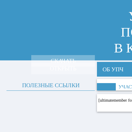
П
В 
СКАЧАТЬ
ОТКРЫТЬ
ОБ УПЧ
ПОЛЕЗНЫЕ ССЫЛКИ
УЧАС
[ultimatemember f