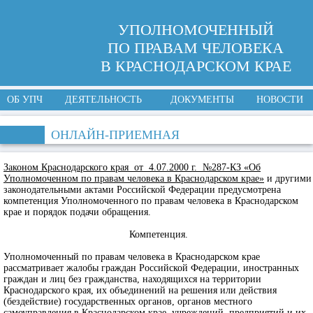
УПОЛНОМОЧЕННЫЙ
ПО ПРАВАМ ЧЕЛОВЕКА
В КРАСНОДАРСКОМ КРАЕ
ОБ УПЧ
ДЕЯТЕЛЬНОСТЬ
ДОКУМЕНТЫ
НОВОСТИ
ОНЛАЙН-ПРИЕМНАЯ
Законом Краснодарского края от 4.07.2000 г. №287-КЗ «Об
Уполномоченном по правам человека в Краснодарском крае»
и другими
законодательными актами Российской Федерации предусмотрена
компетенция Уполномоченного по правам человека в Краснодарском
крае и порядок подачи обращения.
Компетенция.
Уполномоченный по правам человека в Краснодарском крае
рассматривает жалобы граждан Российской Федерации, иностранных
граждан и лиц без гражданства, находящихся на территории
Краснодарского края, их объединений на решения или действия
(бездействие) государственных органов, органов местного
самоуправления в Краснодарском крае, учреждений, предприятий и их