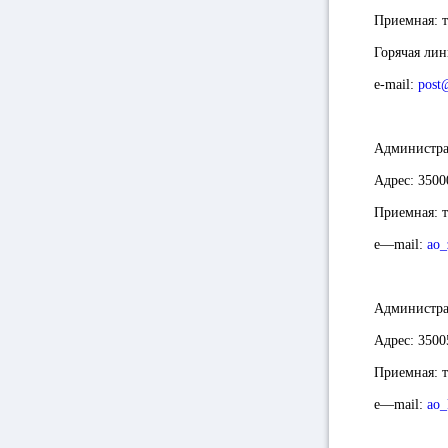
Приемная:
т
Горячая лин
e-mail:
post
Администра
Адрес
: 3500
Приемная
: 
e
—
mail
:
ao_
Ад
министра
Адрес
: 3500
Приемная
: 
e
—
mail
:
ao_