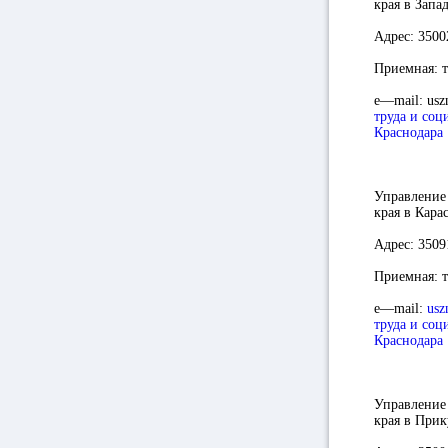
края
в Запа
Адрес:
35002
Приемная:
т
e
—
mail
:
usz
труда и соц
Краснодара
Управление 
края в Кара
Адрес:
35091
Приемная:
т
e
—
mail
:
usz
труда и соц
Краснодара
Управление 
края в Прик