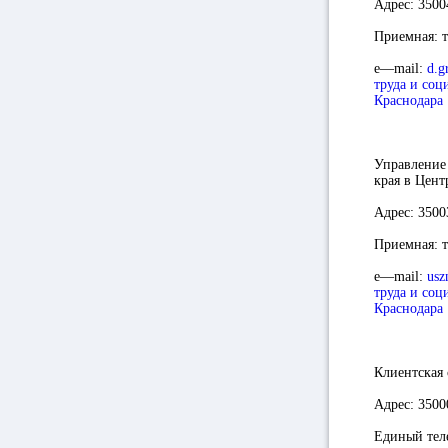
Адрес:
35004
Приемная:
т
e
—
mail
:
d.g
труда и соц
Краснодара
Управление 
края в Цент
Адрес:
35003
Приемная:
т
e
—
mail
:
usz
труда и соц
Краснодара
Клиентская
Адрес:
35000
Единый тел