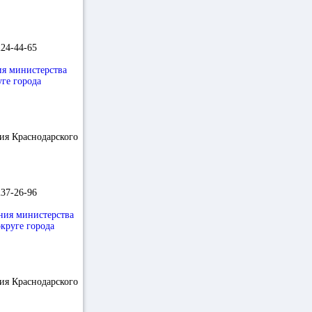
224-44-65
ия министерства
уге города
ия Краснодарского
237-26-96
ния министерства
круге города
ия Краснодарского