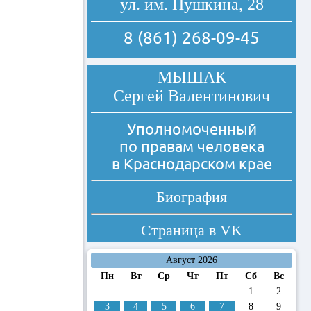
ул. им. Пушкина, 28
8 (861) 268-09-45
МЫШАК
Сергей Валентинович
Уполномоченный
по правам человека
в Краснодарском крае
Биография
Страница в
VK
Август 2026
Пн
Вт
Ср
Чт
Пт
Сб
Вс
1
2
3
4
5
6
7
8
9