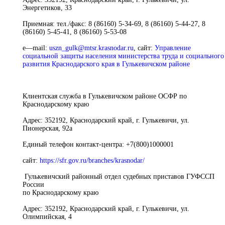
Энергетиков, 33
Приемная:
тел./факс: 8 (86160) 5-34-69, 8 (86160) 5-44-27, 8
(86160) 5-45-41, 8 (86160) 5-53-08
e
—
mail
:
uszn_gulk@mtsr.krasnodar.ru
,
сайт:
Управление
социальной защиты населения министерства труда и социального
развития Краснодарского края в Гулькевичском районе
Клиентская служба в Гулькевичском районе ОСФР по
Краснодарскому краю
Адрес:
352192, Краснодарский край, г. Гулькевичи, ул.
Пионерская, 92а
Единый телефон контакт-центра:
+7(800)1000001
сайт
:
https://sfr.gov.ru/branches/krasnodar/
Гулькевичский районный отдел судебных приставов ГУФССП
России
по Краснодарскому краю
Адрес:
352192, Краснодарский край, г. Гулькевичи, ул.
Олимпийская, 4