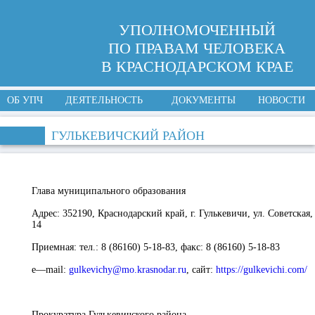
УПОЛНОМОЧЕННЫЙ
ПО ПРАВАМ ЧЕЛОВЕКА
В КРАСНОДАРСКОМ КРАЕ
ОБ УПЧ
ДЕЯТЕЛЬНОСТЬ
ДОКУМЕНТЫ
НОВОСТИ
ГУЛЬКЕВИЧСКИЙ РАЙОН
Глава муниципального образования
Адрес:
352190, Краснодарский край, г. Гулькевичи, ул. Советская,
14
Приемная:
тел.: 8 (86160) 5-18-83, факс: 8 (86160) 5-18-83
e
—
mail
:
gulkevichy@mo.krasnodar.ru
,
с
айт:
https://gulkevichi.com/
Прокуратура Гулькевичского района