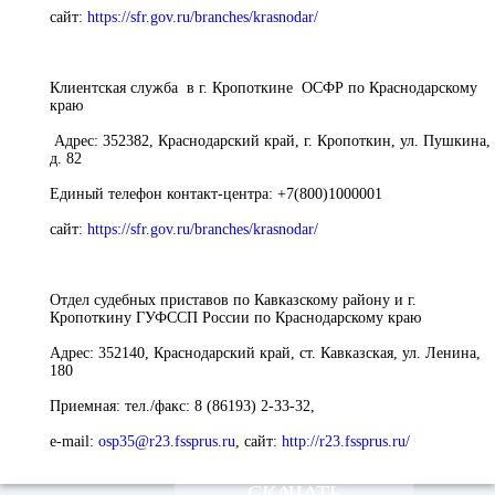
сайт
:
https://sfr.gov.ru/branches/krasnodar/
Клиентская служба в г. Кропоткине ОСФР по Краснодарскому
краю
Адрес:
352382, Краснодарский край, г. Кропоткин, ул. Пушкина,
д. 82
Единый телефон контакт-центра:
+7(800)1000001
сайт
:
https://sfr.gov.ru/branches/krasnodar/
Отдел судебных приставов по Кавказскому району и г.
Кропоткину ГУФССП России по Краснодарскому краю
Адрес:
352140, Краснодарский край, ст. Кавказская, ул. Ленина,
180
Приемная:
тел./факс: 8 (86193) 2-33-32,
e-mail:
osp35@r23.fssprus.ru
,
сайт
:
http://r23.fssprus.ru/
СКАЧАТЬ