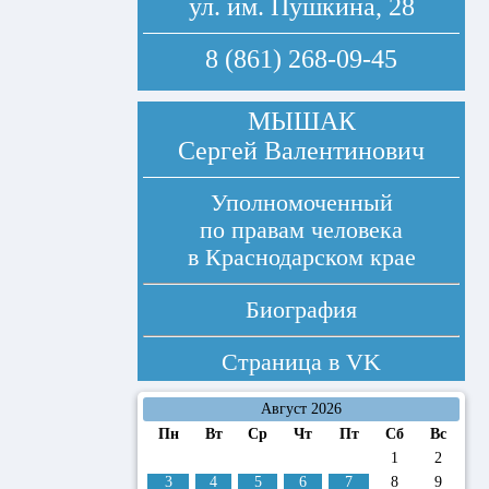
ул. им. Пушкина, 28
8 (861) 268-09-45
МЫШАК
Сергей Валентинович
Уполномоченный
по правам человека
в Краснодарском крае
Биография
Страница в
VK
Август 2026
Пн
Вт
Ср
Чт
Пт
Сб
Вс
1
2
3
4
5
6
7
8
9