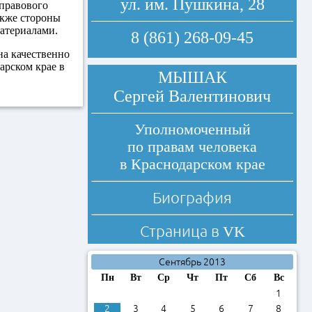
ул. им. Пушкина, 28
правового
акже стороны
атериалами.
8 (861) 268-09-45
на качественно
арском крае в
МЫШАК
Сергей Валентинович
Уполномоченный
по правам человека
в Краснодарском крае
Биография
Страница в
VK
Сентябрь 2013
Пн
Вт
Ср
Чт
Пт
Сб
Вс
1
2
3
4
5
6
7
8