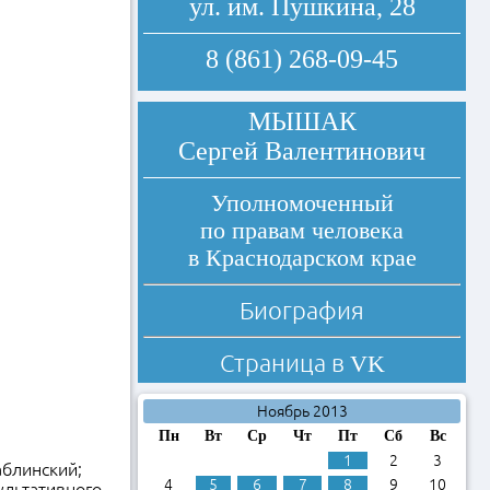
ул. им. Пушкина, 28
8 (861) 268-09-45
МЫШАК
Сергей Валентинович
Уполномоченный
по правам человека
в Краснодарском крае
Биография
Страница в
VK
Ноябрь 2013
Пн
Вт
Ср
Чт
Пт
Сб
Вс
1
2
3
блинский;
4
5
6
7
8
9
10
ультативного