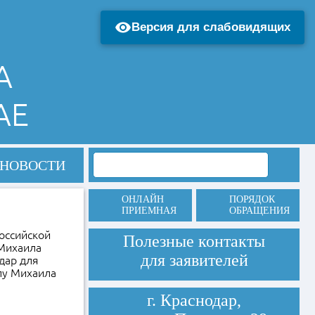
Версия для слабовидящих
А
АЕ
НОВОСТИ
ОНЛАЙН
ПОРЯДОК
ПРИЕМНАЯ
ОБРАЩЕНИЯ
оссийской
Полезные контакты
 Михаила
для заявителей
дар для
лу Михаила
г. Краснодар,