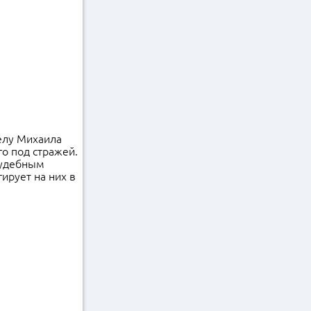
елу Михаила
о под стражей.
судебным
ирует на них в