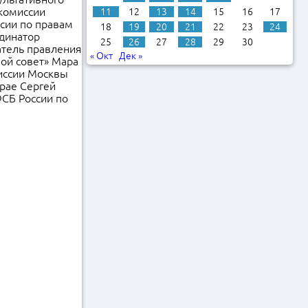
комиссии
11
12
13
14
15
16
17
сии по правам
18
19
20
21
22
23
24
динатор
25
26
27
28
29
30
атель правления
« Окт
Дек »
ой совет» Мара
иссии Москвы
рае Сергей
СБ России по