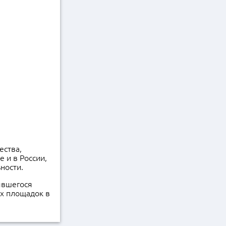
ества,
 и в России,
ьности.
явшегося
х площадок в