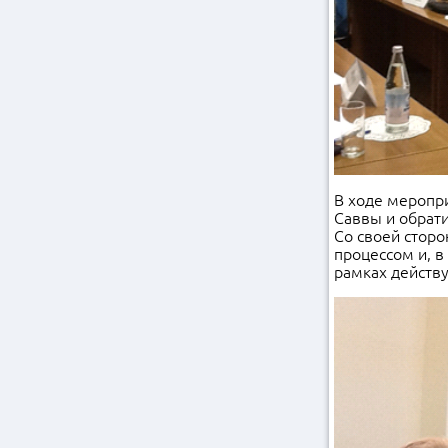
В ходе меропри
Саввы и обрат
Со своей сторо
процессом и, в
рамках действ