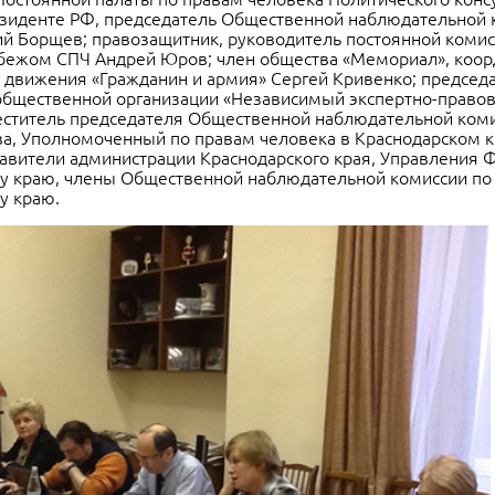
езиденте РФ, председатель Общественной наблюдательной 
й Борщев; правозащитник, руководитель постоянной комис
убежом СПЧ Андрей Юров; член общества «Мемориал», коор
 движения «Гражданин и армия» Сергей Кривенко; председ
общественной организации «Независимый экспертно-правов
еститель председателя Общественной наблюдательной ком
а, Уполномоченный по правам человека в Краснодарском к
авители администрации Краснодарского края, Управления Ф
у краю, члены Общественной наблюдательной комиссии по
у краю.