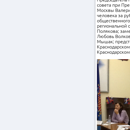
совета при Пр
Москвы Валери
человека за р
общественного
региональной 
Полякова; зам
Любовь Волков
Мышак; предст
Краснодарском
Краснодарском