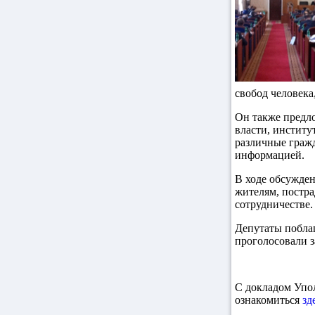
свобод человека
Он также предл
власти, институ
различные граж
информацией.
В ходе обсужде
жителям, постр
сотрудничестве.
Депутаты побла
проголосовали з
С докладом Упол
ознакомиться
зд