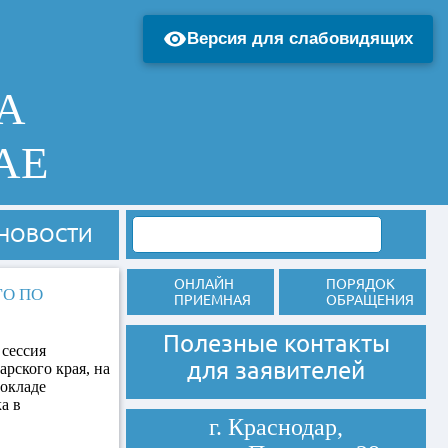
Версия для слабовидящих
А
АЕ
НОВОСТИ
ОНЛАЙН
ПОРЯДОК
ГО ПО
ПРИЕМНАЯ
ОБРАЩЕНИЯ
Полезные контакты
 сессия
для заявителей
рского края, на
докладе
а в
г. Краснодар,