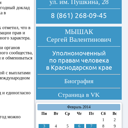
ул. им. Пушкина, 28
ам
егодный доклад
а в
8 (861) 268-09-45
отметил, что в
МЫШАК
зации прав и
ного характера.
Сергей Валентинович
ли органов
Уполномоченный
ного сообщества,
 и обмениваться
по правам человека
в Краснодарском крае
ой с выплатами
 международном
Биография
 и единогласно
Страница в
VK
Февраль 2014
Пн
Вт
Ср
Чт
Пт
Сб
Вс
 год можно
1
2
3
4
5
6
7
8
9