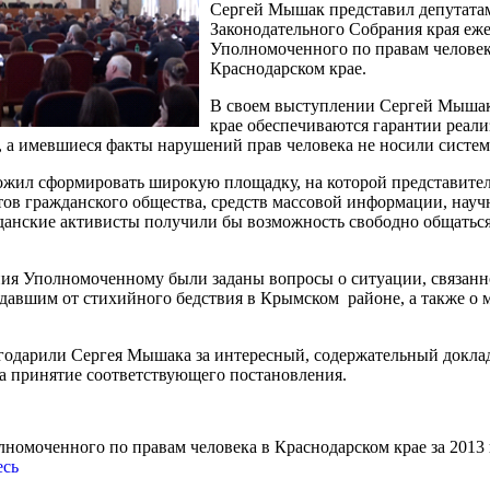
Сергей Мышак представил депутат
Законодательного Собрания края еж
Уполномоченного по правам человек
Краснодарском крае.
В своем выступлении Сергей Мышак 
крае обеспечиваются гарантии реали
,
а имевшиеся факты нарушений прав человека не носили систем
ожил сформировать широкую площадку, на которой представите
тов гражданского общества, средств массовой информации, науч
данские активисты получили бы возможность свободно общаться
ния Уполномоченному были заданы вопросы о ситуации, связанн
адавшим от стихийного бедствия в Крымском районе, а также о
годарили Сергея Мышака за интересный, содержательный доклад
а принятие соответствующего постановления.
номоченного по правам человека в Краснодарском крае за 2013
есь