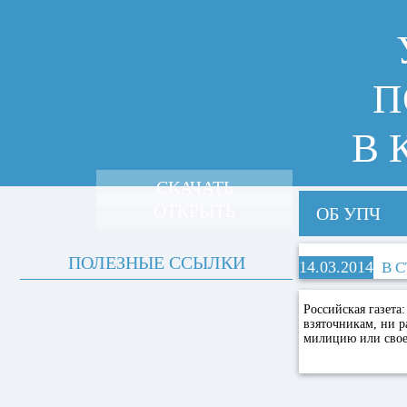
П
В 
СКАЧАТЬ
ОТКРЫТЬ
ОБ УПЧ
ПОЛЕЗНЫЕ ССЫЛКИ
14.03.2014
В 
Российская газета:
взяточникам, ни р
милицию или своег