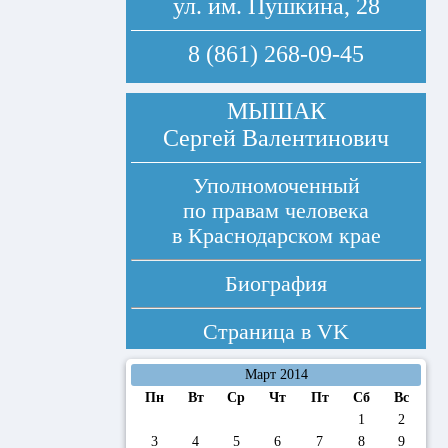
ул. им. Пушкина, 28
8 (861) 268-09-45
МЫШАК
Сергей Валентинович
Уполномоченный
по правам человека
в Краснодарском крае
Биография
Страница в
VK
Март 2014
Пн
Вт
Ср
Чт
Пт
Сб
Вс
1
2
3
4
5
6
7
8
9