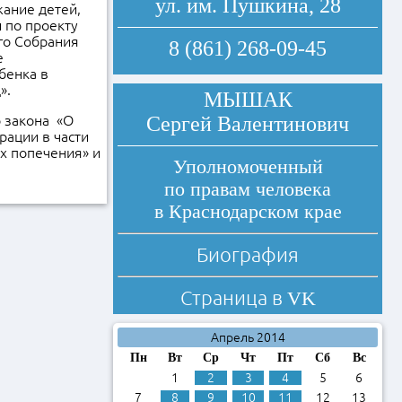
ул. им. Пушкина, 28
ание детей,
 по проекту
го Собрания
8 (861) 268-09-45
е
бенка в
».
МЫШАК
 закона «О
Сергей Валентинович
ации в части
х попечения» и
Уполномоченный
по правам человека
в Краснодарском крае
Биография
Страница в
VK
Апрель 2014
Пн
Вт
Ср
Чт
Пт
Сб
Вс
1
2
3
4
5
6
7
8
9
10
11
12
13