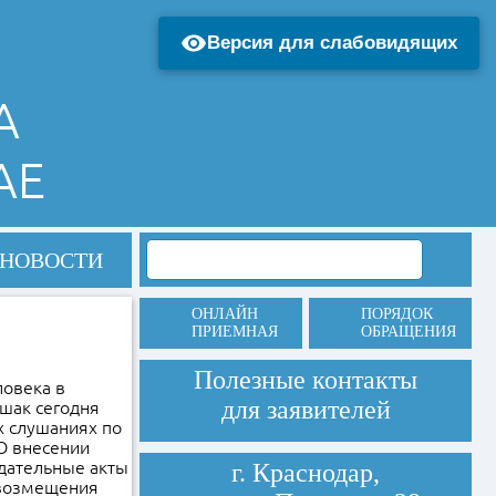
Версия для слабовидящих
А
АЕ
НОВОСТИ
ОНЛАЙН
ПОРЯДОК
ПРИЕМНАЯ
ОБРАЩЕНИЯ
Полезные контакты
овека в
для заявителей
шак сегодня
х слушаниях по
О внесении
дательные акты
г. Краснодар,
 возмещения