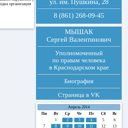
ул. им. Пушкина, 28
 одна организация
8 (861) 268-09-45
МЫШАК
Сергей Валентинович
Уполномоченный
по правам человека
в Краснодарском крае
Биография
Страница в
VK
Апрель 2014
Пн
Вт
Ср
Чт
Пт
Сб
Вс
1
2
3
4
5
6
7
8
9
10
11
12
13