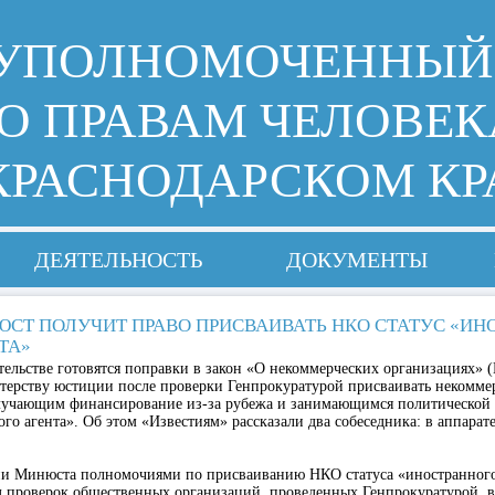
УПОЛНОМОЧЕННЫЙ
О ПРАВАМ ЧЕЛОВЕК
КРАСНОДАРСКОМ КР
ДЕЯТЕЛЬНОСТЬ
ДОКУМЕНТЫ
СТ ПОЛУЧИТ ПРАВО ПРИСВАИВАТЬ НКО СТАТУС «ИН
ТА»
ельстве готовятся поправки в закон «О некоммерческих организациях» 
терству юстиции после проверки Генпрокуратурой присваивать некомме
лучающим финансирование из-за рубежа и занимающимся политической 
ого агента». Об этом «Известиям» рассказали два собеседника: в аппарат
ии Минюста полномочиями по присваиванию НКО статуса «иностранного
яд проверок общественных организаций, проведенных Генпрокуратурой, 