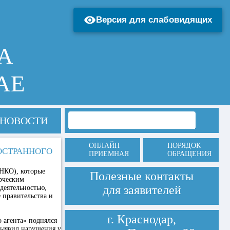
Версия для слабовидящих
А
АЕ
НОВОСТИ
ОНЛАЙН
ПОРЯДОК
ОСТРАННОГО
ПРИЕМНАЯ
ОБРАЩЕНИЯ
(НКО), которые
Полезные контакты
рческим
для заявителей
деятельностью,
е правительства и
г. Краснодар,
 агента» поднялся
выявил нарушения у