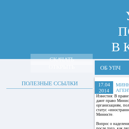
П
В 
СКАЧАТЬ
ОТКРЫТЬ
ОБ УПЧ
ПОЛЕЗНЫЕ ССЫЛКИ
17.04
МИНЮ
АГЕН
2014
Известия:
В правит
дают право Минис
организациям, по
статус «иностранн
Минюсте.
Вопрос о наделен
после того, как р