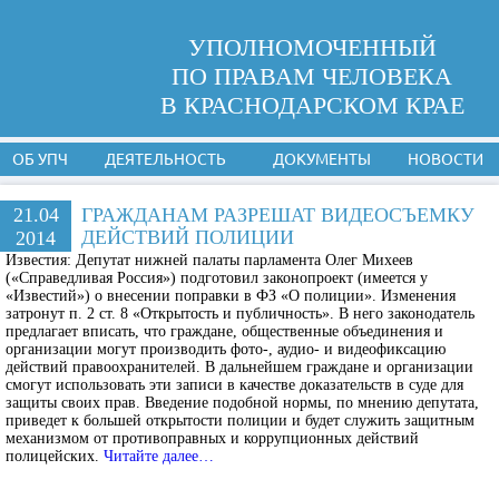
УПОЛНОМОЧЕННЫЙ
ПО ПРАВАМ ЧЕЛОВЕКА
В КРАСНОДАРСКОМ КРАЕ
ОБ УПЧ
ДЕЯТЕЛЬНОСТЬ
ДОКУМЕНТЫ
НОВОСТИ
21.04
ГРАЖДАНАМ РАЗРЕШАТ ВИДЕОСЪЕМКУ
ДЕЙСТВИЙ ПОЛИЦИИ
2014
Известия:
Депутат нижней палаты парламента Олег Михеев
(«Справедливая Россия») подготовил законопроект (имеется у
«Известий») о внесении поправки в ФЗ «О полиции». Изменения
затронут п. 2 ст. 8 «Открытость и публичность». В него законодатель
предлагает вписать, что граждане, общественные объединения и
организации могут производить фото-, аудио- и видеофиксацию
действий правоохранителей. В дальнейшем граждане и организации
смогут использовать эти записи в качестве доказательств в суде для
защиты своих прав. Введение подобной нормы, по мнению депутата,
приведет к большей открытости полиции и будет служить защитным
механизмом от противоправных и коррупционных действий
полицейских.
Читайте далее…