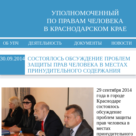
УПОЛНОМОЧЕННЫЙ
ПО ПРАВАМ ЧЕЛОВЕКА
В КРАСНОДАРСКОМ КРАЕ
ОБ УПЧ
ДЕЯТЕЛЬНОСТЬ
ДОКУМЕНТЫ
НОВОСТИ
30.09.2014
СОСТОЯЛОСЬ ОБСУЖДЕНИЕ ПРОБЛЕМ
ЗАЩИТЫ ПРАВ ЧЕЛОВЕКА В МЕСТАХ
ПРИНУДИТЕЛЬНОГО СОДЕРЖАНИЯ
29 сентября 2014
года в городе
Краснодаре
состоялось
обсуждение
проблем защиты
прав человека в
местах
принудительного