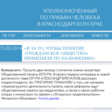
УПОЛНОМОЧЕННЫЙ
ПО ПРАВАМ ЧЕЛОВЕКА
В КРАСНОДАРСКОМ КРАЕ
ОБ УПЧ
ДЕЯТЕЛЬНОСТЬ
ДОКУМЕНТЫ
НОВОСТИ
15.09.2014
«Я ЗА ТО, ЧТОБЫ ПОНЯТИЕ
«ГРАЖДАНСКОЕ ОБЩЕСТВО»
ПРИМЕНЯЛИ ПО НАЗНАЧЕНИЮ»
Прошло два месяца с момента смены секретаря
Коммерсантъ:
Общественной палаты (ОП) РФ. В своем первом интервью в новой
должности глава ОП РФ АЛЕКСАНДР БРЕЧАЛОВ рассказал
корреспонденту «Ъ» ГРИГОРИЮ ТУМАНОВУ о том, как намерен
«перезагрузить» деятельность палаты, какие реформы ждут
общественные советы при ведомствах, а также о своих рабочих
спорах с министром по связям с «Открытым правительством»
Михаилом Абызовым.
Читать далее…
СКАЧАТЬ