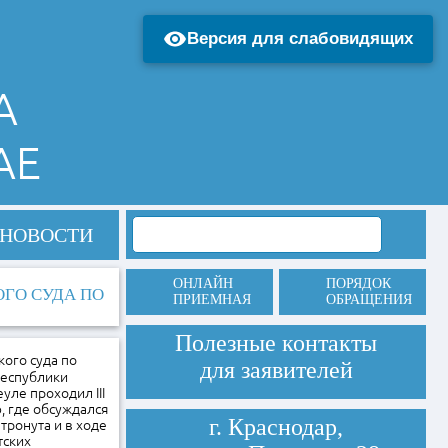
Версия для слабовидящих
А
АЕ
НОВОСТИ
ОНЛАЙН
ПОРЯДОК
ГО СУДА ПО
ПРИЕМНАЯ
ОБРАЩЕНИЯ
Полезные контакты
кого суда по
для заявителей
Республики
уле проходил III
 где обсуждался
г. Краснодар,
тронута и в ходе
тских