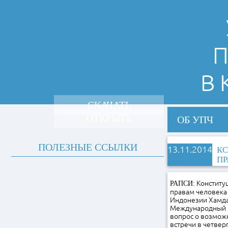
П
В
СКАЧАТЬ
ОТКРЫТЬ
ОБ УПЧ
ПОЛЕЗНЫЕ ССЫЛКИ
13.11.2014
КС
ПР
Конституц
РАПСИ:
правам человека
Индонезии Хамдан
Международный к
вопрос о возможн
встречи в четве