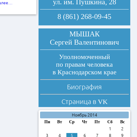
ул. им. Пушкина, 28
далее…
8 (861) 268-09-45
МЫШАК
Сергей Валентинович
Уполномоченный
по правам человека
в Краснодарском крае
Биография
Страница в
VK
Ноябрь 2014
Пн
Вт
Ср
Чт
Пт
Сб
Вс
1
2
3
4
5
6
7
8
9