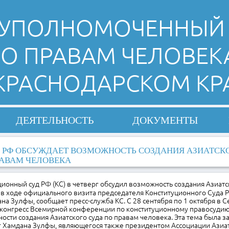
УПОЛНОМОЧЕННЫЙ
О ПРАВАМ ЧЕЛОВЕК
 КРАСНОДАРСКОМ КР
ДЕЯТЕЛЬНОСТЬ
ДОКУМЕНТЫ
 РФ ОБСУЖДАЕТ ВОЗМОЖНОСТЬ СОЗДАНИЯ АЗИАТСКО
АВАМ ЧЕЛОВЕКА
ионный суд РФ (КС) в четверг обсудил возможность создания Азиатс
 в ходе официального визита председателя Конституционного Суда 
а Зулфы, сообщает пресс-служба КС. С 28 сентября по 1 октября в Се
онгресс Всемирной конференции по конституционному правосудию,
ости создания Азиатского суда по правам человека. Эта тема была за
рг Хамдана Зулфы, являющегося также президентом Ассоциации Азиа