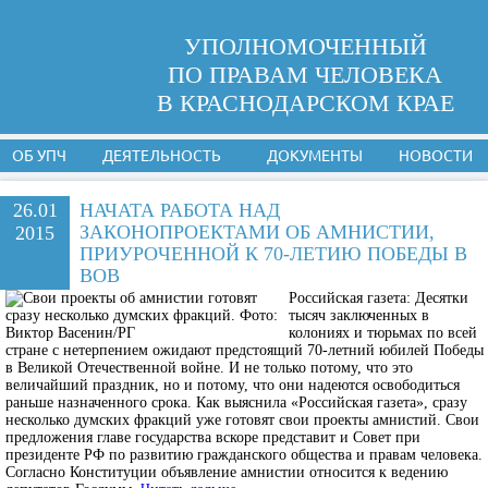
УПОЛНОМОЧЕННЫЙ
ПО ПРАВАМ ЧЕЛОВЕКА
В КРАСНОДАРСКОМ КРАЕ
ОБ УПЧ
ДЕЯТЕЛЬНОСТЬ
ДОКУМЕНТЫ
НОВОСТИ
26.01
НАЧАТА РАБОТА НАД
ЗАКОНОПРОЕКТАМИ ОБ АМНИСТИИ,
2015
ПРИУРОЧЕННОЙ К 70-ЛЕТИЮ ПОБЕДЫ В
ВОВ
Российская газета:
Десятки
тысяч заключенных в
колониях и тюрьмах по всей
стране с нетерпением ожидают предстоящий 70-летний юбилей Победы
в Великой Отечественной войне. И не только потому, что это
величайший праздник, но и потому, что они надеются освободиться
раньше назначенного срока. Как выяснила «Российская газета», сразу
несколько думских фракций уже готовят свои проекты амнистий. Свои
предложения главе государства вскоре представит и Совет при
президенте РФ по развитию гражданского общества и правам человека.
Согласно Конституции объявление амнистии относится к ведению