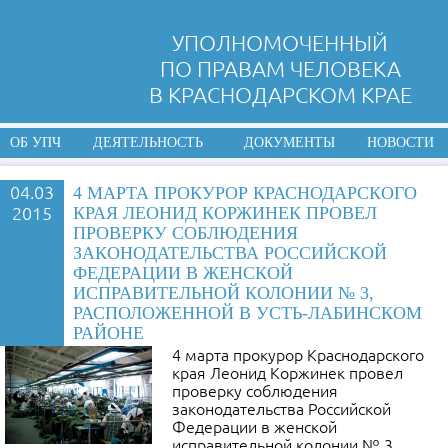
УПОЛНОМОЧЕННЫЙ
ПО ПРАВАМ ЧЕЛОВЕКА
В КРАСНОДАРСКОМ КРАЕ
ОБ УПЧ
ДЕЯТЕЛЬНОСТЬ
ДОКУМЕНТЫ
НОВОСТИ
04.03
4 МАРТА ПРОКУРОР КРАСНОДАРСКОГО
2015
КРАЯ ЛЕОНИД КОРЖИНЕК ПРОВЕЛ
ПРОВЕРКУ СОБЛЮДЕНИЯ
ЗАКОНОДАТЕЛЬСТВА РОССИЙСКОЙ
ФЕДЕРАЦИИ В ЖЕНСКОЙ
ИСПРАВИТЕЛЬНОЙ КОЛОНИИ № 3,
РАСПОЛОЖЕННОЙ В УСТЬ-ЛАБИНСКОМ
РАЙОНЕ
4 марта прокурор Краснодарского
края Леонид Коржинек провел
проверку соблюдения
законодательства Российской
Федерации в женской
исправительной колонии № 3,