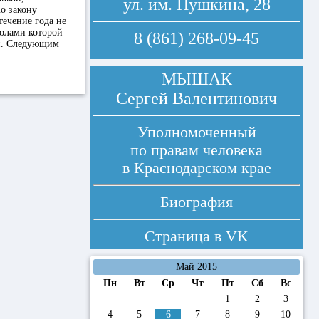
ул. им. Пушкина, 28
По закону
течение года не
олами которой
8 (861) 268-09-45
ли. Следующим
МЫШАК
Сергей Валентинович
Уполномоченный
по правам человека
в Краснодарском крае
Биография
Страница в
VK
Май 2015
Пн
Вт
Ср
Чт
Пт
Сб
Вс
1
2
3
4
5
6
7
8
9
10