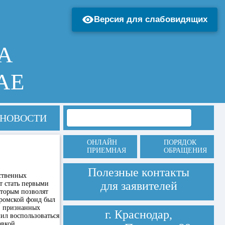
Версия для слабовидящих
А
АЕ
НОВОСТИ
ОНЛАЙН
ПОРЯДОК
ПРИЕМНАЯ
ОБРАЩЕНИЯ
Полезные контакты
ственных
для заявителей
т стать первыми
торым позволят
тромской фонд был
, признанных
г. Краснодар,
ил воспользоваться
авкой,