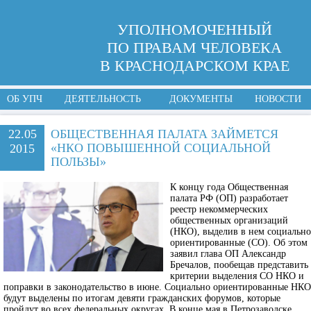
УПОЛНОМОЧЕННЫЙ
ПО ПРАВАМ ЧЕЛОВЕКА
В КРАСНОДАРСКОМ КРАЕ
ОБ УПЧ
ДЕЯТЕЛЬНОСТЬ
ДОКУМЕНТЫ
НОВОСТИ
22.05
ОБЩЕСТВЕННАЯ ПАЛАТА ЗАЙМЕТСЯ
«НКО ПОВЫШЕННОЙ СОЦИАЛЬНОЙ
2015
ПОЛЬЗЫ»
К концу года Общественная
палата РФ (ОП) разработает
реестр некоммерческих
общественных организаций
(НКО), выделив в нем социально
ориентированные (СО). Об этом
заявил глава ОП Александр
Бречалов, пообещав представить
критерии выделения СО НКО и
поправки в законодательство в июне. Социально ориентированные НКО
будут выделены по итогам девяти гражданских форумов, которые
пройдут во всех федеральных округах. В конце мая в Петрозаводске