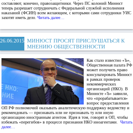
составляют, конечно, правозащитники. Через ПС колоний Минюст
теперь разрешает сотрудничать с Федеральной службой исполнения
наказаний (ФСИН) всем желающим, с которыми сами сотрудники УИС
захотят иметь дело.
Читать далее…
26.06.2015
МИНЮСТ ПРОСЯТ ПРИСЛУШАТЬСЯ К
МНЕНИЮ ОБЩЕСТВЕННОСТИ
Как стало известно «Ъ»,
Общественная палата РФ
может получить право
консультировать Минюст
в рамках проверок
некоммерческих
организаций (НКО). В
Минюсте «Ъ» заявили,
что «прорабатывается»
вопрос предоставления
ОП РФ полномочий оказывать аналитическую поддержку ведомству и
рекомендовать — признавать или не признавать ту или иную
организацию иностранным агентом. Идея в том, говорят в ОП, чтобы
избежать «перегибов» в процессе признания НКО иноагентами.
Читать
далее…