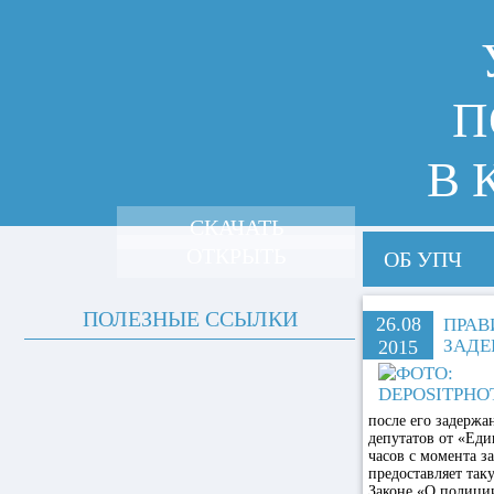
П
В 
СКАЧАТЬ
ОТКРЫТЬ
ОБ УПЧ
ПОЛЕЗНЫЕ ССЫЛКИ
26.08
ПРАВ
ЗАДЕ
2015
после его задержа
депутатов от «Еди
часов с момента з
предоставляет так
Законе «О полиции