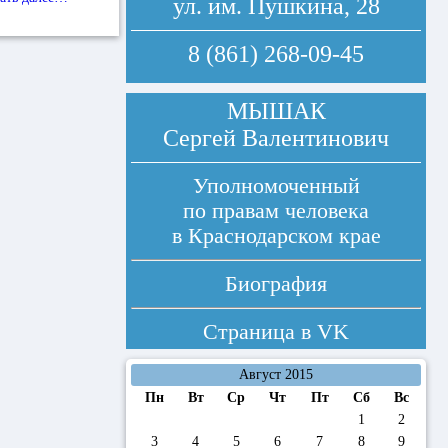
ул. им. Пушкина, 28
8 (861) 268-09-45
МЫШАК
Сергей Валентинович
Уполномоченный
по правам человека
в Краснодарском крае
Биография
Страница в
VK
Август 2015
Пн
Вт
Ср
Чт
Пт
Сб
Вс
1
2
3
4
5
6
7
8
9