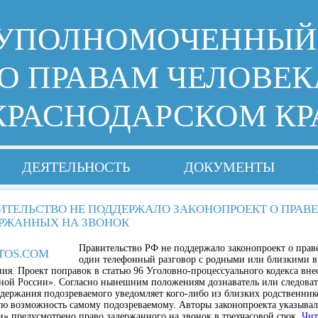
УПОЛНОМОЧЕННЫЙ
О ПРАВАМ ЧЕЛОВЕК
КРАСНОДАРСКОМ КР
ДЕЯТЕЛЬНОСТЬ
ДОКУМЕНТЫ
ИТЕЛЬСТВО НЕ ПОДДЕРЖАЛО ЗАКОНОПРОЕКТ О ПРАВЕ
РЖАННЫХ НА ЗВОНОК
Правительство РФ не поддержало законопроект о прав
один телефонный разговор с родными или близкими в 
ния. Проект поправок в статью 96 Уголовно-процессуального кодекса вне
ной России». Согласно нынешним положениям дознаватель или следовате
адержания подозреваемого уведомляет кого-либо из близких родственник
ую возможность самому подозреваемому. Авторы законопроекта указывали
» предусмотрено право задержанного на звонок в трехчасовой срок.
Чит