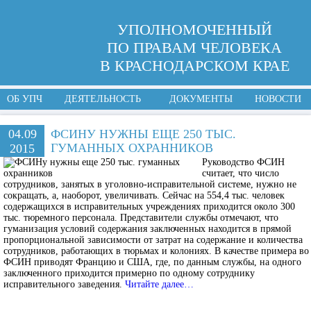
УПОЛНОМОЧЕННЫЙ
ПО ПРАВАМ ЧЕЛОВЕКА
В КРАСНОДАРСКОМ КРАЕ
ОБ УПЧ
ДЕЯТЕЛЬНОСТЬ
ДОКУМЕНТЫ
НОВОСТИ
04.09
ФСИНУ НУЖНЫ ЕЩЕ 250 ТЫС.
ГУМАННЫХ ОХРАННИКОВ
2015
Руководство ФСИН
считает, что число
сотрудников, занятых в уголовно-исправительной системе, нужно не
сокращать, а, наоборот, увеличивать. Сейчас на 554,4 тыс. человек
содержащихся в исправительных учреждениях приходится около 300
тыс. тюремного персонала. Представители службы отмечают, что
гуманизация условий содержания заключенных находится в прямой
пропорциональной зависимости от затрат на содержание и количества
сотрудников, работающих в тюрьмах и колониях. В качестве примера во
ФСИН приводят Францию и США, где, по данным службы, на одного
заключенного приходится примерно по одному сотруднику
исправительного заведения.
Читайте далее…