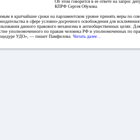
Об этом говорится в ее ответе на запрос деп
КПРФ Сергея Обухова.
имым в кратчайшие сроки на парламентском уровне принять меры по со
нодательства в сфере условно-досрочного освобождения для исключени
льзования данного правового механизма в антиобщественных целях. Для
астие уполномоченного по правам человека РФ и уполномоченных по пра
роцедуре УДО», — пишет Памфилова.
Читать далее…