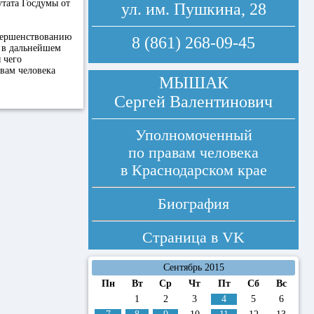
утата Госдумы от
ул. им. Пушкина, 28
вершенствованию
8 (861) 268-09-45
я в дальнейшем
 чего
вам человека
МЫШАК
Сергей Валентинович
Уполномоченный
по правам человека
в Краснодарском крае
Биография
Страница в
VK
Сентябрь 2015
Пн
Вт
Ср
Чт
Пт
Сб
Вс
1
2
3
4
5
6