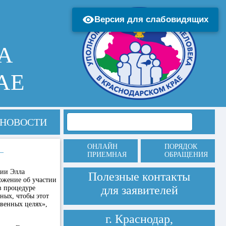
Версия для слабовидящих
А
АЕ
НОВОСТИ
ОНЛАЙН
ПОРЯДОК
—
ПРИЕМНАЯ
ОБРАЩЕНИЯ
сии Элла
Полезные контакты
ожение об участии
для заявителей
в процедуре
ных, чтобы этот
твенных целях»,
г. Краснодар,