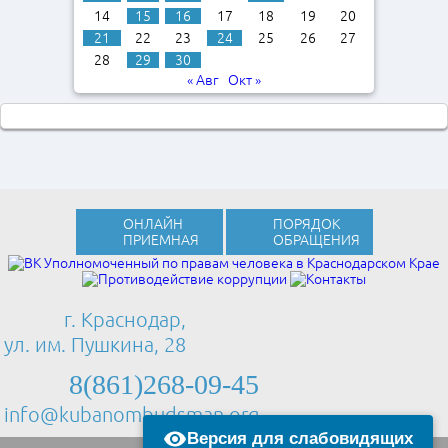
14
15
16
17
18
19
20
21
22
23
24
25
26
27
28
29
30
« Авг
Окт »
ОНЛАЙН
ПОРЯДОК
ПРИЕМНАЯ
ОБРАЩЕНИЯ
г. Краснодар,
ул. им. Пушкина, 28
8(861)268-09-45
info@kubanombudsman.org
Версия для слабовидящих