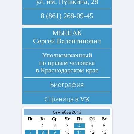
ул. им. Пушкина, 28
8 (861) 268-09-45
МЫШАК
Сергей Валентинович
Уполномоченный
по правам человека
в Краснодарском крае
Биография
Страница в
VK
Сентябрь 2015
Пн
Вт
Ср
Чт
Пт
Сб
Вс
1
2
3
4
5
6
7
8
9
10
11
12
13