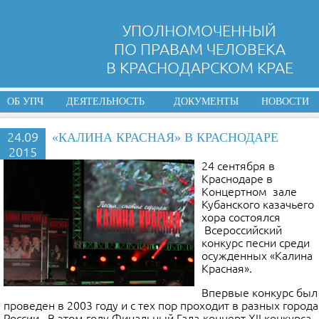
УПОЛНОМОЧЕННЫЙ
ПО ПРАВАМ ЧЕЛОВЕКА
В КРАСНОДАРСКОМ КРАЕ
ОБ УПЧ
ДЕЯТЕЛЬНОСТЬ
ДОКУМЕНТЫ
НОВОСТИ
24.09
«КАЛИНА КРАСНАЯ» В КРАСНОДАРЕ
2015
24 сентября в
Краснодаре в
Концертном зале
Кубанского казачьего
хора состоялся
Всероссийский
конкурс песни среди
осужденных «Калина
Красная».
Впервые конкурс был
проведен в 2003 году и с тех пор проходит в разных города
России. В этом году Финальный Гала-концерт XII конкурса