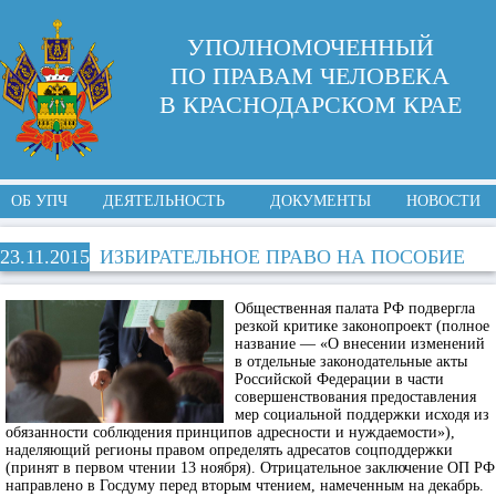
УПОЛНОМОЧЕННЫЙ
ПО ПРАВАМ ЧЕЛОВЕКА
В КРАСНОДАРСКОМ КРАЕ
ОБ УПЧ
ДЕЯТЕЛЬНОСТЬ
ДОКУМЕНТЫ
НОВОСТИ
23.11.2015
ИЗБИРАТЕЛЬНОЕ ПРАВО НА ПОСОБИЕ
Общественная палата РФ подвергла
резкой критике законопроект (полное
название — «О внесении изменений
в отдельные законодательные акты
Российской Федерации в части
совершенствования предоставления
мер социальной поддержки исходя из
обязанности соблюдения принципов адресности и нуждаемости»),
наделяющий регионы правом определять адресатов соцподдержки
(принят в первом чтении 13 ноября). Отрицательное заключение ОП РФ
направлено в Госдуму перед вторым чтением, намеченным на декабрь.