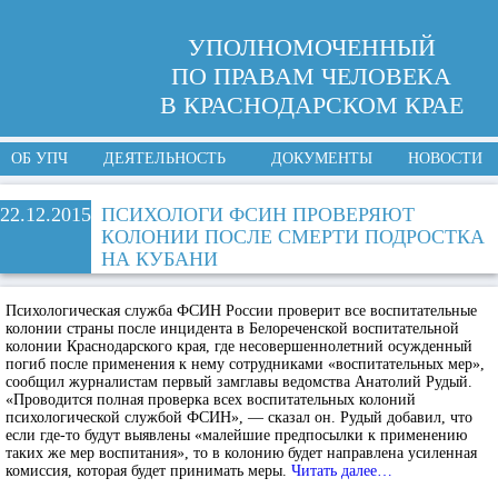
УПОЛНОМОЧЕННЫЙ
ПО ПРАВАМ ЧЕЛОВЕКА
В КРАСНОДАРСКОМ КРАЕ
ОБ УПЧ
ДЕЯТЕЛЬНОСТЬ
ДОКУМЕНТЫ
НОВОСТИ
22.12.2015
ПСИХОЛОГИ ФСИН ПРОВЕРЯЮТ
КОЛОНИИ ПОСЛЕ СМЕРТИ ПОДРОСТКА
НА КУБАНИ
Психологическая служба ФСИН России проверит все воспитательные
колонии страны после инцидента в Белореченской воспитательной
колонии Краснодарского края, где несовершеннолетний осужденный
погиб после применения к нему сотрудниками «воспитательных мер»,
сообщил журналистам первый замглавы ведомства Анатолий Рудый.
«Проводится полная проверка всех воспитательных колоний
психологической службой ФСИН», — сказал он. Рудый добавил, что
если где-то будут выявлены «малейшие предпосылки к применению
таких же мер воспитания», то в колонию будет направлена усиленная
комиссия, которая будет принимать меры.
Читать далее…