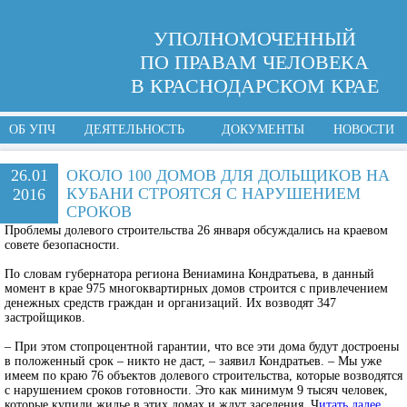
УПОЛНОМОЧЕННЫЙ
ПО ПРАВАМ ЧЕЛОВЕКА
В КРАСНОДАРСКОМ КРАЕ
ОБ УПЧ
ДЕЯТЕЛЬНОСТЬ
ДОКУМЕНТЫ
НОВОСТИ
26.01
ОКОЛО 100 ДОМОВ ДЛЯ ДОЛЬЩИКОВ НА
КУБАНИ СТРОЯТСЯ С НАРУШЕНИЕМ
2016
СРОКОВ
Проблемы долевого строительства 26 января обсуждались на краевом
совете безопасности.
По словам губернатора региона
Вениамина Кондратьева
, в данный
момент в крае 975 многоквартирных домов строится с привлечением
денежных средств граждан и организаций. Их возводят 347
застройщиков.
– При этом стопроцентной гарантии, что все эти дома будут достроены
в положенный срок – никто не даст, – заявил Кондратьев. – Мы уже
имеем по краю 76 объектов долевого строительства, которые возводятся
с нарушением сроков готовности. Это как минимум 9 тысяч человек,
которые купили жилье в этих домах и ждут заселения. Ч
итать далее…