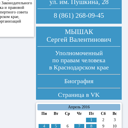
ул. им. Пушкина, 28
я Законодательного
дка и правовой
пертного совета
8 (861) 268-09-45
рском крае,
организаций
МЫШАК
Сергей Валентинович
Уполномоченный
по правам человека
в Краснодарском крае
Биография
Страница в
VK
Апрель 2016
Пн
Вт
Ср
Чт
Пт
Сб
Вс
1
2
3
4
5
6
7
8
9
10