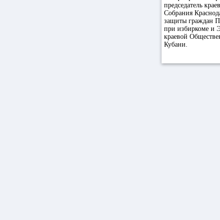
председатель крае
Собрания Краснода
защиты граждан П
при избиркоме и Э
краевой Обществе
Кубани.