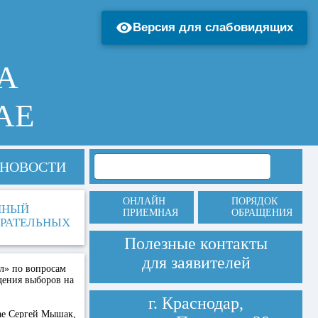
Версия для слабовидящих
А
АЕ
НОВОСТИ
ОНЛАЙН
ПОРЯДОК
ННЫЙ
ПРИЕМНАЯ
ОБРАЩЕНИЯ
ИРАТЕЛЬНЫХ
Полезные контакты
для заявителей
ол» по вопросам
дения выборов на
г. Краснодар,
ае Сергей Мышак,