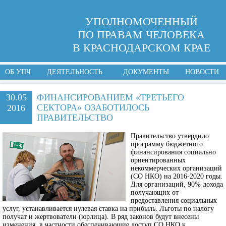
УПОЛНОМОЧЕННЫЙ
ПО ПРАВАМ ЧЕЛОВЕКА
В КРАСНОДАРСКОМ КРАЕ
ОБ УПЧ
ДЕЯТЕЛЬНОСТЬ
ДОКУМЕНТЫ
НОВОСТИ
30.05
ФИНАНСИРОВАНИЕМ «ТРЕТЬЕГО
СЕКТОРА» ОЗАБОТИЛОСЬ
2016
ПРАВИТЕЛЬСТВО
Правительство утвердило
программу бюджетного
финансирования социально
ориентированных
некоммерческих организаций
(СО НКО) на 2016-2020 годы.
Для организаций, 90% дохода
получающих от
предоставления социальных
услуг, устанавливается нулевая ставка на прибыль. Льготы по налогу
получат и жертвователи (юрлица). В ряд законов будут внесены
изменения, в частности обеспечивающие доступ СО НКО к