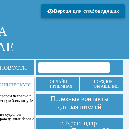
Версия для слабовидящих
А
АЕ
НОВОСТИ
ОНЛАЙН
ПОРЯДОК
ЛИНИЧЕСКУЮ
ПРИЕМНАЯ
ОБРАЩЕНИЯ
правам человека в
Полезные контакты
ческую больницу №
для заявителей
ие судебной
роведенных бесед с
г. Краснодар,