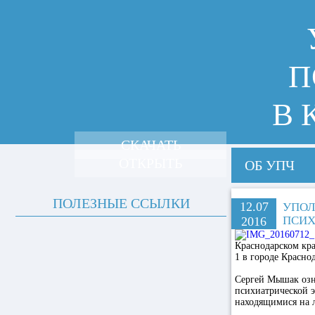
П
В 
СКАЧАТЬ
ОТКРЫТЬ
ОБ УПЧ
ПОЛЕЗНЫЕ ССЫЛКИ
12.07
УПОЛ
ПСИХ
2016
Краснодарском кр
1 в городе Краснод
Сергей Мышак озн
психиатрической э
находящимися на 