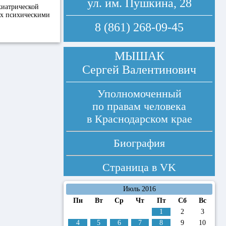
ул. им. Пушкина, 28
хиатрической
их психическими
8 (861) 268-09-45
МЫШАК
Сергей Валентинович
Уполномоченный
по правам человека
в Краснодарском крае
Биография
Страница в
VK
Июль 2016
Пн
Вт
Ср
Чт
Пт
Сб
Вс
1
2
3
4
5
6
7
8
9
10