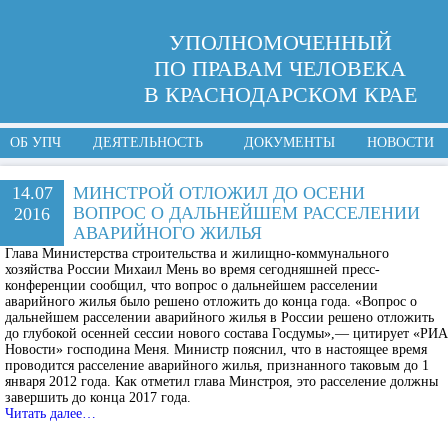
УПОЛНОМОЧЕННЫЙ
ПО ПРАВАМ ЧЕЛОВЕКА
В КРАСНОДАРСКОМ КРАЕ
ОБ УПЧ
ДЕЯТЕЛЬНОСТЬ
ДОКУМЕНТЫ
НОВОСТИ
14.07
МИНСТРОЙ ОТЛОЖИЛ ДО ОСЕНИ
ВОПРОС О ДАЛЬНЕЙШЕМ РАССЕЛЕНИИ
2016
АВАРИЙНОГО ЖИЛЬЯ
Глава Министерства строительства и жилищно-коммунального
хозяйства России Михаил Мень во время сегодняшней пресс-
конференции сообщил, что вопрос о дальнейшем расселении
аварийного жилья было решено отложить до конца года. «Вопрос о
дальнейшем расселении аварийного жилья в России решено отложить
до глубокой осенней сессии нового состава Госдумы»,— цитирует «РИА
Новости» господина Меня. Министр пояснил, что в настоящее время
проводится расселение аварийного жилья, признанного таковым до 1
января 2012 года. Как отметил глава Минстроя, это расселение должны
завершить до конца 2017 года.
Читать далее…