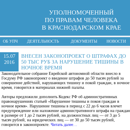
УПОЛНОМОЧЕННЫЙ
ПО ПРАВАМ ЧЕЛОВЕКА
В КРАСНОДАРСКОМ КРАЕ
ОБ УПЧ
ДЕЯТЕЛЬНОСТЬ
ДОКУМЕНТЫ
НОВОСТИ
15.07
ВНЕСЕН ЗАКОНОПРОЕКТ О ШТРАФАХ ДО
50 ТЫС РУБ ЗА НАРУШЕНИЕ ТИШИНЫ В
2016
НОЧНОЕ ВРЕМЯ
Законодательное собрание Еврейской автономной области внесло в
Госдуму РФ законопроект о введение штрафов до 50 тысяч рублей за
совершение действий, нарушающих тишину и покой граждан, в ночное
время, говорится в материалах нижней палаты.
Авторы предложили дополнить Кодекс РФ об административных
правонарушениях статьей «Нарушение тишины и покоя граждан в
ночное время». Нарушение тишины в период с 22 до 6 часов влечет
предупреждение или наложение административного штрафа на граждан
в размере от 1 до 2 тысяч рублей, на должностных лиц — от 3 до 5
тысяч рублей, на юридических лиц — от 30 до 50 тысяч рублей,
говорится в законопроекте.
Читать далее…