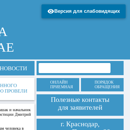
Версия для слабовидящих
А
АЕ
НОВОСТИ
ОНЛАЙН
ПОРЯДОК
ЕННОГО
ПРИЕМНАЯ
ОБРАЩЕНИЯ
АЮ ПРОВЕЛИ
Полезные контакты
для заявителей
ышак и начальник
 юстиции Дмитрий
г. Краснодар,
м человека в