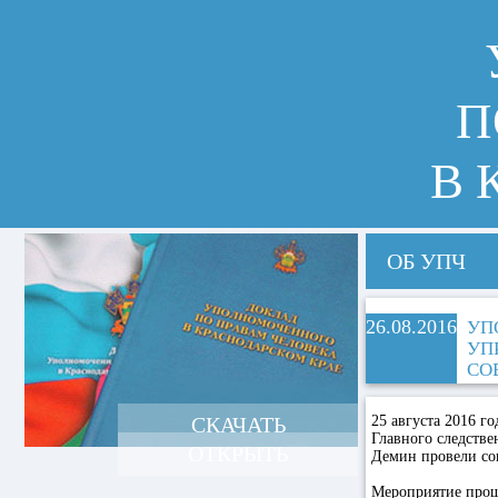
П
В 
ОБ УПЧ
26.08.2016
УП
УП
СО
СКАЧАТЬ
25 августа 2016 г
Главного следств
ОТКРЫТЬ
Демин провели со
Мероприятие прош