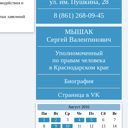
ул. им. Пушкина, 28
модействия и
8 (861) 268-09-45
тых заявлений
МЫШАК
Сергей Валентинович
Уполномоченный
по правам человека
в Краснодарском крае
Биография
Страница в
VK
Август 2016
Пн
Вт
Ср
Чт
Пт
Сб
Вс
1
2
3
4
5
6
7
8
9
10
11
12
13
14