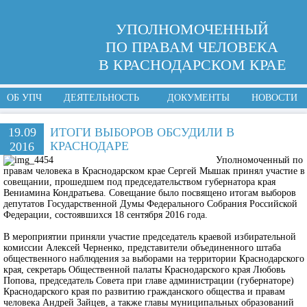
УПОЛНОМОЧЕННЫЙ
ПО ПРАВАМ ЧЕЛОВЕКА
В КРАСНОДАРСКОМ КРАЕ
ОБ УПЧ
ДЕЯТЕЛЬНОСТЬ
ДОКУМЕНТЫ
НОВОСТИ
19.09
ИТОГИ ВЫБОРОВ ОБСУДИЛИ В
КРАСНОДАРЕ
2016
Уполномоченный по
правам человека в Краснодарском крае Сергей Мышак принял участие в
совещании, прошедшем под председательством губернатора края
Вениамина Кондратьева. Совещание было посвящено итогам выборов
депутатов Государственной Думы Федерального Собрания Российской
Федерации, состоявшихся 18 сентября 2016 года.
В мероприятии приняли участие председатель краевой избирательной
комиссии Алексей Черненко, представители объединенного штаба
общественного наблюдения за выборами на территории Краснодарского
края, секретарь Общественной палаты Краснодарского края Любовь
Попова, председатель Совета при главе администрации (губернаторе)
Краснодарского края по развитию гражданского общества и правам
человека Андрей Зайцев, а также главы муниципальных образований