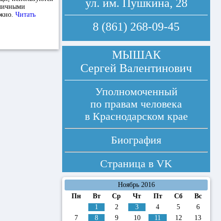
ул. им. Пушкина, 28
уличными
ожно.
Читать
8 (861) 268-09-45
МЫШАК
Сергей Валентинович
Уполномоченный
по правам человека
в Краснодарском крае
Биография
Страница в
VK
Ноябрь 2016
Пн
Вт
Ср
Чт
Пт
Сб
Вс
1
2
3
4
5
6
7
8
9
10
11
12
13