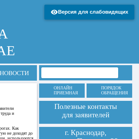
Версия для слабовидящих
А
АЕ
НОВОСТИ
ОНЛАЙН
ПОРЯДОК
ПРИЕМНАЯ
ОБРАЩЕНИЯ
Полезные контакты
авители
для заявителей
труда и
рогах. Как
г. Краснодар,
тую не доходят до
щи, используются