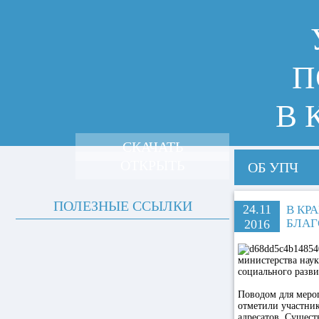
П
В 
СКАЧАТЬ
ОТКРЫТЬ
ОБ УПЧ
ПОЛЕЗНЫЕ ССЫЛКИ
24.11
В КР
БЛАГ
2016
министерства наук
социального разви
Поводом для мероп
отметили участник
адресатов. Сущест