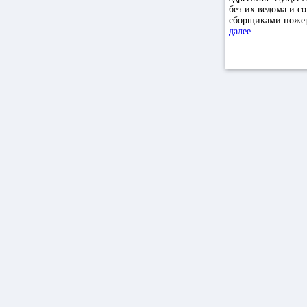
без их ведома и с
сборщиками пожер
далее…