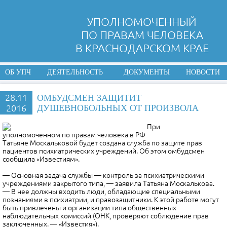
УПОЛНОМОЧЕННЫЙ
ПО ПРАВАМ ЧЕЛОВЕКА
В КРАСНОДАРСКОМ КРАЕ
ОБ УПЧ
ДЕЯТЕЛЬНОСТЬ
ДОКУМЕНТЫ
НОВОСТИ
28.11
ОМБУДСМЕН ЗАЩИТИТ
2016
ДУШЕВНОБОЛЬНЫХ ОТ ПРОИЗВОЛА
При
уполномоченном по правам человека в РФ
Татьяне Москальковой будет создана служба по защите прав
пациентов психиатрических учреждений. Об этом омбудсмен
сообщила «Известиям».
— Основная задача службы — контроль за психиатрическими
учреждениями закрытого типа, — заявила Татьяна Москалькова.
— В нее должны входить люди, обладающие специальными
познаниями в психиатрии, и правозащитники. К этой работе могут
быть привлечены и организации типа общественных
наблюдательных комиссий (ОНК, проверяют соблюдение прав
заключенных. — «Известия»).