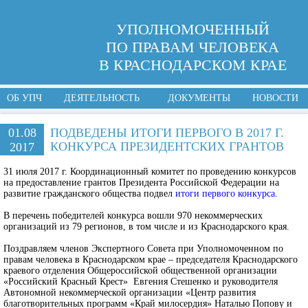
УПОЛНОМОЧЕННЫЙ
ПО ПРАВАМ ЧЕЛОВЕКА
В КРАСНОДАРСКОМ КРАЕ
ОБ УПЧ
ДЕЯТЕЛЬНОСТЬ
ДОКУМЕНТЫ
НОВОСТИ
01.08
ПОДВЕДЕНЫ ИТОГИ ПЕРВОГО В 2017 Г.
КОНКУРСА ПРЕЗИДЕНТСКИХ ГРАНТОВ
2017
31 июля 2017 г. Координационный комитет по проведению конкурсов
на предоставление грантов Президента Российской Федерации на
развитие гражданского общества подвел
итоги первого конкурса
.
В перечень победителей конкурса вошли 970 некоммерческих
организаций из 79 регионов, в том числе и из Краснодарского края.
Поздравляем членов Экспертного Совета при Уполномоченном по
правам человека в Краснодарском крае – председателя Краснодарского
краевого отделения Общероссийской общественной организации
«Российский Красный Крест» Евгения Стешенко и руководителя
Автономной некоммерческой организации «Центр развития
благотворительных программ «Край милосердия» Наталью Попову и