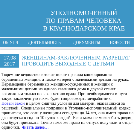
УПОЛНОМОЧЕННЫЙ
ПО ПРАВАМ ЧЕЛОВЕКА
В КРАСНОДАРСКОМ КРАЕ
ОБ УПЧ
ДЕЯТЕЛЬНОСТЬ
ДОКУМЕНТЫ
НОВОСТИ
17.08
ЖЕНЩИНАМ-ЗАКЛЮЧЕННЫМ РАЗРЕШАТ
ПРОВОДИТЬ ВЫХОДНЫЕ С ДЕТЬМИ
2017
Тюремное ведомство готовит новые правила конвоирования
беременных женщин, а также матерей с маленькими детьми на руках.
Перемещение беременных женщин-осужденных и женщин с
маленькими детьми из одного казенного дома в другой станет
возможным только по заключению врача. При необходимости в пути
такую заключенную также будет сопровождать медработник.
Новый закон
в целом смягчил условия для матерей, оказавшихся за
решеткой. Специальные поправки в Уголовно-исполнительный кодекс
прописали, что если у женщины есть дети до 14 лет, она имеет право на
два отпуска в год по 10 суток каждый. Если мама не может быть рядом,
она будет приезжать. Точно такое же право на отпуск получили и отцы-
одиночки.
Читать далее…