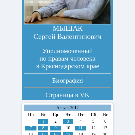
МЫШАК
Сергей Валентинович
Уполномоченный
по правам человека
в Краснодарском крае
Биография
Страница в
VK
Август 2017
Пн
Вт
Ср
Чт
Пт
Сб
Вс
1
2
3
4
5
6
7
8
9
10
11
12
13
14
15
16
17
18
19
20