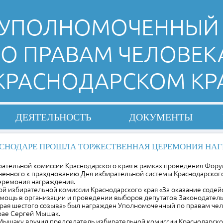
УПОЛНОМОЧЕННЫЙ
О ПРАВАМ ЧЕЛОВЕК
 КРАСНОДАРСКОМ КР
ДЕЯТЕЛЬНОСТЬ
ДОКУМЕНТЫ
АСНОДАРЕ ПРОШЛА ТОРЖЕСТВЕННАЯ ЦЕРЕМОНИЯ НАГ
ирательной комиссии Краснодарского края в рамках проведения Фор
ченного к празднованию Дня избирательной системы Краснодарского
еремония награждения.
й избирательной комиссии Краснодарского края «За оказание содей
мощь в организации и проведении выборов депутатов Законодател
края шестого созыва» был награжден Уполномоченный по правам ч
ел
рае Сергей Мышак.
Мышаку вручил председатель избирательной комиссии Краснодарско