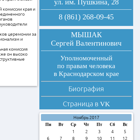
ул. им. Пушкина, 28
 комиссии края и
ъединенного
8 (861) 268-09-45
рганов
 руководители
МЫШАК
иков церемонии за
сионализм и
Сергей Валентинович
ьная комиссия
кже он высоко
Уполномоченный
нструктивные
по правам человека
в Краснодарском крае
Биография
Страница в
VK
Ноябрь 2017
Пн
Вт
Ср
Чт
Пт
Сб
Вс
1
2
3
4
5
6
7
8
9
10
11
12