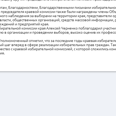
там, Благодарностями, Благодарственными письмами избирательной
 председателя краевой комиссии также были награждены члены Об
ного наблюдения за выборами на территории края, представители о
 власти, общественных организаций, средств массовой информации,
еждений и предприятий края.
бирательной комиссии края Алексей Черненко поблагодарил участн
ую в организации и проведении выборов, высоко оценив их профес
Уполномоченный отметил, что за последние годы краевая избирател
ый шаг вперед в сфере реализации избирательных прав граждан. Та
ество с краевой избирательной комиссией, с которой сложились ко
ия.