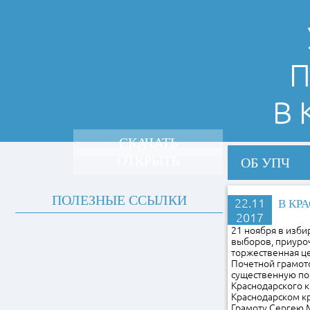
П
В
СКАЧАТЬ
ОТКРЫТЬ
ОБ УПЧ
ПОЛЕЗНЫЕ ССЫЛКИ
22.11
В КР
2017
21 ноября в изб
выборов, приуро
торжественная ц
Почетной грамото
существенную по
Краснодарского 
Краснодарском к
Грамоту Сергею 