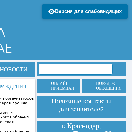
Версия для слабовидящих
А
АЕ
НОВОСТИ
ОНЛАЙН
ПОРЯДОК
РАЖДЕНИЯ.
ПРИЕМНАЯ
ОБРАЩЕНИЯ
ума организаторов
Полезные контакты
 края, прошла
для заявителей
ствия и
ьного Собрания
овека в
г. Краснодар,
го края Алексей