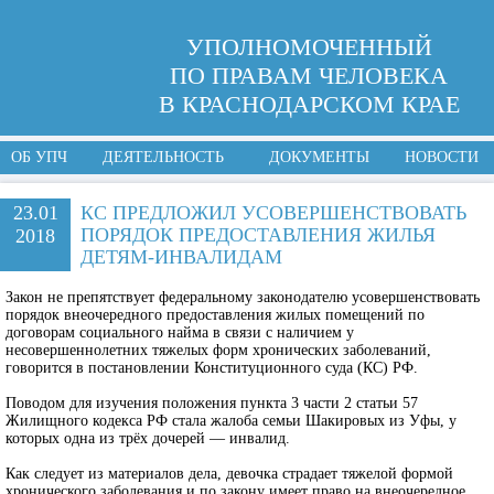
УПОЛНОМОЧЕННЫЙ
ПО ПРАВАМ ЧЕЛОВЕКА
В КРАСНОДАРСКОМ КРАЕ
ОБ УПЧ
ДЕЯТЕЛЬНОСТЬ
ДОКУМЕНТЫ
НОВОСТИ
23.01
КС ПРЕДЛОЖИЛ УСОВЕРШЕНСТВОВАТЬ
ПОРЯДОК ПРЕДОСТАВЛЕНИЯ ЖИЛЬЯ
2018
ДЕТЯМ-ИНВАЛИДАМ
Закон не препятствует федеральному законодателю усовершенствовать
порядок внеочередного предоставления жилых помещений по
договорам социального найма в связи с наличием у
несовершеннолетних тяжелых форм хронических заболеваний,
говорится в постановлении Конституционного суда (КС) РФ.
Поводом для изучения положения пункта 3 части 2 статьи 57
Жилищного кодекса РФ стала жалоба семьи Шакировых из Уфы, у
которых одна из трёх дочерей — инвалид.
Как следует из материалов дела, девочка страдает тяжелой формой
хронического заболевания и по закону имеет право на внеочередное