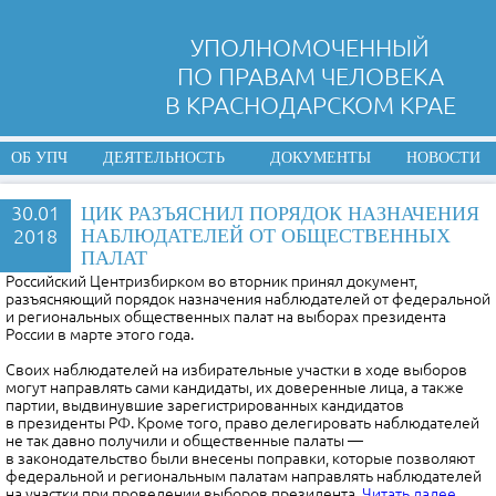
УПОЛНОМОЧЕННЫЙ
ПО ПРАВАМ ЧЕЛОВЕКА
В КРАСНОДАРСКОМ КРАЕ
ОБ УПЧ
ДЕЯТЕЛЬНОСТЬ
ДОКУМЕНТЫ
НОВОСТИ
30.01
ЦИК РАЗЪЯСНИЛ ПОРЯДОК НАЗНАЧЕНИЯ
2018
НАБЛЮДАТЕЛЕЙ ОТ ОБЩЕСТВЕННЫХ
ПАЛАТ
Российский Центризбирком во вторник принял документ,
разъясняющий порядок назначения наблюдателей от федеральной
и региональных общественных палат на выборах президента
России в марте этого года.
Своих наблюдателей на избирательные участки в ходе выборов
могут направлять сами кандидаты, их доверенные лица, а также
партии, выдвинувшие зарегистрированных кандидатов
в президенты РФ. Кроме того, право делегировать наблюдателей
не так давно получили и общественные палаты —
в законодательство были внесены поправки, которые позволяют
федеральной и региональным палатам направлять наблюдателей
на участки при проведении выборов президента.
Читать далее…