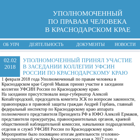
УПОЛНОМОЧЕННЫЙ
ПО ПРАВАМ ЧЕЛОВЕКА
В КРАСНОДАРСКОМ КРАЕ
ОБ УПЧ
ДЕЯТЕЛЬНОСТЬ
ДОКУМЕНТЫ
НОВОСТИ
02.02
УПОЛНОМОЧЕННЫЙ ПРИНЯЛ УЧАСТИЕ
В ЗАСЕДАНИИ КОЛЛЕГИИ УФСИН
2018
РОССИИ ПО КРАСНОДАРСКОМУ КРАЮ
1 февраля 2018 года Уполномоченный по правам человека в
Краснодарском крае Сергей Мышак принял участие в заседании
коллегии УФСИН России по Краснодарскому краю.
На заседании присутствовали вице-губернатор Алексей
Копайгородский, председатель комитета ЗСК по вопросам законности,
правопорядка и правовой защиты граждан Андрей Горбань, главный
федеральный инспектор по Краснодарскому краю аппарата
полномочного представителя Президента РФ в ЮФО Алексей Ермаков,
представители прокуратуры, правоохранительных органов, краевой
общественной наблюдательной комиссии, начальники подразделений,
отделов и служб УФСИН России по Краснодарскому краю.
Мероприятие было посвящено итогам деятельности уголовно-
исполнительной системы Краснодарского края в 2017 году и