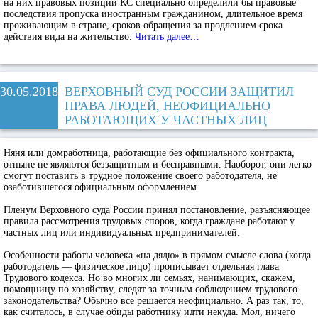
на них правовых позиций КС специально определили бы правовые
последствия пропуска иностранным гражданином, длительное время
проживающим в стране, сроков обращения за продлением срока
действия вида на жительство.
Читать далее…
30.05.2018
ВЕРХОВНЫЙ СУД РОССИИ ЗАЩИТИЛ
ПРАВА ЛЮДЕЙ, НЕОФИЦИАЛЬНО
РАБОТАЮЩИХ У ЧАСТНЫХ ЛИЦ
Няня или домработница, работающие без официального контракта,
отныне не являются беззащитным и бесправными. Наоборот, они легко
смогут поставить в трудное положение своего работодателя, не
озаботившегося официальным оформлением.
Пленум Верховного суда России принял постановление, разъясняющее
правила рассмотрения трудовых споров, когда граждане работают у
частных лиц или индивидуальных предпринимателей.
Особенности работы человека «на дядю» в прямом смысле слова (когда
работодатель — физическое лицо) прописывает отдельная глава
Трудового кодекса. Но во многих ли семьях, нанимающих, скажем,
помощницу по хозяйству, следят за точным соблюдением трудового
законодательства? Обычно все решается неофициально. А раз так, то,
как считалось, в случае обиды работнику идти некуда. Мол, ничего