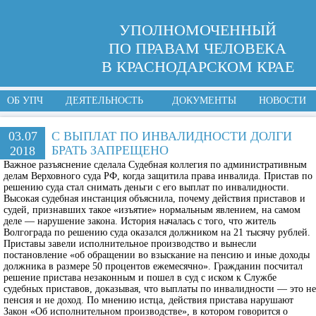
УПОЛНОМОЧЕННЫЙ
ПО ПРАВАМ ЧЕЛОВЕКА
В КРАСНОДАРСКОМ КРАЕ
ОБ УПЧ
ДЕЯТЕЛЬНОСТЬ
ДОКУМЕНТЫ
НОВОСТИ
03.07
С ВЫПЛАТ ПО ИНВАЛИДНОСТИ ДОЛГИ
БРАТЬ ЗАПРЕЩЕНО
2018
Важное разъяснение сделала Судебная коллегия по административным
делам Верховного суда РФ, когда защитила права инвалида. Пристав по
решению суда стал снимать деньги с его выплат по инвалидности.
Высокая судебная инстанция объяснила, почему действия приставов и
судей, признавших такое «изъятие» нормальным явлением, на самом
деле — нарушение закона. История началась с того, что житель
Волгограда по решению суда оказался должником на 21 тысячу рублей.
Приставы завели исполнительное производство и вынесли
постановление «об обращении во взыскание на пенсию и иные доходы
должника в размере 50 процентов ежемесячно». Гражданин посчитал
решение пристава незаконным и пошел в суд с иском к Службе
судебных приставов, доказывая, что выплаты по инвалидности — это не
пенсия и не доход. По мнению истца, действия пристава нарушают
Закон «Об исполнительном производстве», в котором говорится о